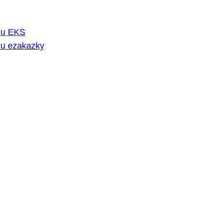
rmu EKS
mu ezakazky