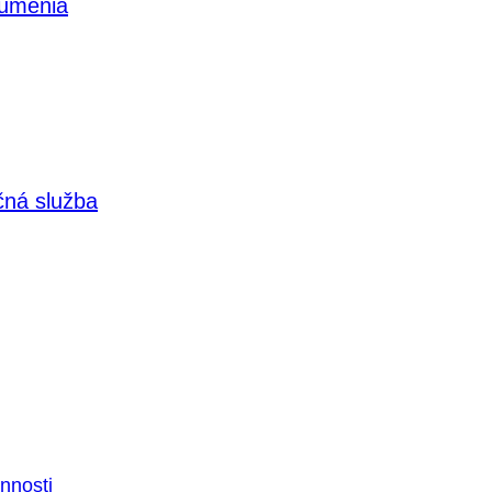
 umenia
čná služba
nnosti