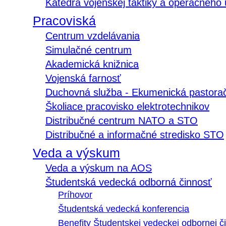
Katedra vojenskej taktiky a operačného
Pracoviská
Centrum vzdelávania
Simulačné centrum
Akademická knižnica
Vojenská farnosť
Duchovná služba - Ekumenická pastora
Školiace pracovisko elektrotechnikov
Distribučné centrum NATO a STO
Distribučné a informačné stredisko STO
Veda a výskum
Veda a výskum na AOS
Študentská vedecká odborná činnosť
Príhovor
Študentská vedecká konferencia
Benefity Študentskej vedeckej odbornej či