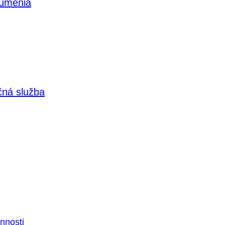
 umenia
čná služba
nnosti