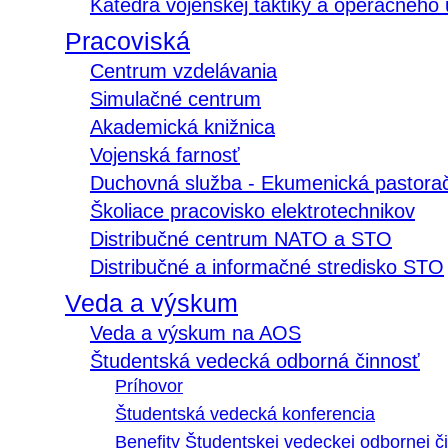
Katedra vojenskej taktiky a operačného
Pracoviská
Centrum vzdelávania
Simulačné centrum
Akademická knižnica
Vojenská farnosť
Duchovná služba - Ekumenická pastora
Školiace pracovisko elektrotechnikov
Distribučné centrum NATO a STO
Distribučné a informačné stredisko STO
Veda a výskum
Veda a výskum na AOS
Študentská vedecká odborná činnosť
Príhovor
Študentská vedecká konferencia
Benefity Študentskej vedeckej odbornej či