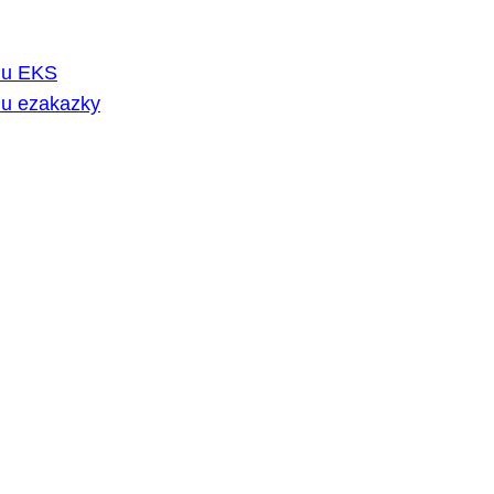
rmu EKS
mu ezakazky