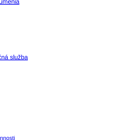
 umenia
čná služba
nnosti