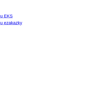
rmu EKS
mu ezakazky