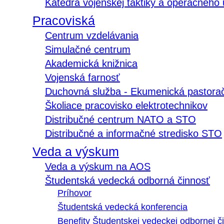
Katedra vojenskej taktiky a operačného
Pracoviská
Centrum vzdelávania
Simulačné centrum
Akademická knižnica
Vojenská farnosť
Duchovná služba - Ekumenická pastora
Školiace pracovisko elektrotechnikov
Distribučné centrum NATO a STO
Distribučné a informačné stredisko STO
Veda a výskum
Veda a výskum na AOS
Študentská vedecká odborná činnosť
Príhovor
Študentská vedecká konferencia
Benefity Študentskej vedeckej odbornej či