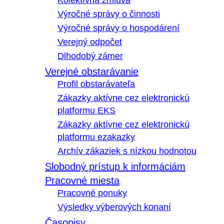
Kolektívna zmluva
Výročné správy o činnosti
Výročné správy o hospodárení
Verejný odpočet
Dlhodobý zámer
Verejné obstarávanie
Profil obstarávateľa
Zákazky aktívne cez elektronickú
platformu EKS
Zákazky aktívne cez elektronickú
platformu ezakazky
Archív zákaziek s nízkou hodnotou
Slobodný prístup k informáciám
Pracovné miesta
Pracovné ponuky
Výsledky výberových konaní
Časopisy