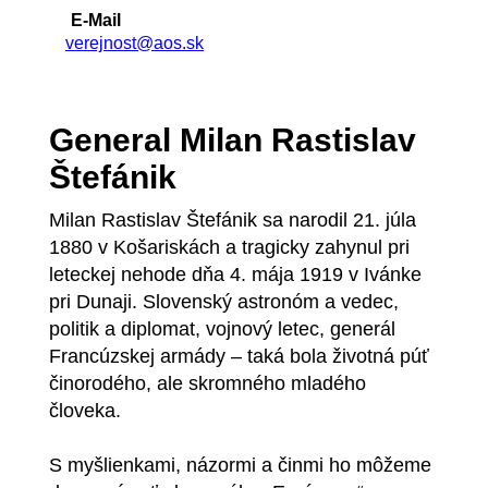
E-Mail
verejnost@aos.sk
General Milan Rastislav
Štefánik
Milan Rastislav Štefánik sa narodil 21. júla
1880 v Košariskách a tragicky zahynul pri
leteckej nehode dňa 4. mája 1919 v Ivánke
pri Dunaji. Slovenský astronóm a vedec,
politik a diplomat, vojnový letec, generál
Francúzskej armády – taká bola životná púť
činorodého, ale skromného mladého
človeka.
S myšlienkami, názormi a činmi ho môžeme