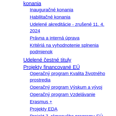
konania
Inauguračné konania
Habilitačné konania
Udelené akreditácie - zrušené 11. 4.
2024
Právna a interná úprava
Kritériá na vyhodnotenie splnenia
podmienok
Udelené čestné tituly
Projekty financované EÚ
Operačný program Kvalita životného
prostredia
Operačný program Výskum a vývoj
Operačný program Vzdelávanie
Erasmus +
Projekty EDA