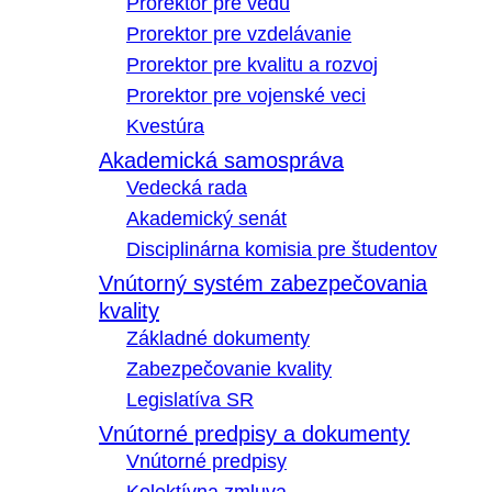
Prorektor pre vedu
Prorektor pre vzdelávanie
Prorektor pre kvalitu a rozvoj
Prorektor pre vojenské veci
Kvestúra
Akademická samospráva
Vedecká rada
Akademický senát
Disciplinárna komisia pre študentov
Vnútorný systém zabezpečovania
kvality
Základné dokumenty
Zabezpečovanie kvality
Legislatíva SR
Vnútorné predpisy a dokumenty
Vnútorné predpisy