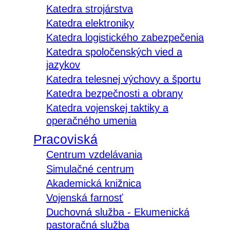
Katedra strojárstva
Katedra elektroniky
Katedra logistického zabezpečenia
Katedra spoločenských vied a
jazykov
Katedra telesnej výchovy a športu
Katedra bezpečnosti a obrany
Katedra vojenskej taktiky a
operačného umenia
Pracoviská
Centrum vzdelávania
Simulačné centrum
Akademická knižnica
Vojenská farnosť
Duchovná služba - Ekumenická
pastoračná služba