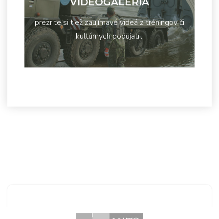
VIDEOGALÉRIA
prezrite si tiež zaujímavé videá z tréningov či
kultúrnych podujatí...