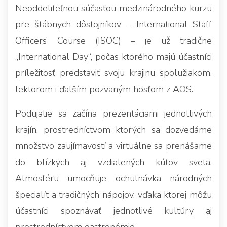
Neoddeliteľnou súčasťou medzinárodného kurzu
pre štábnych dôstojníkov – International Staff
Officers’ Course (ISOC) – je už tradične
„International Day“, počas ktorého majú účastníci
príležitosť predstaviť svoju krajinu spolužiakom,
lektorom i ďalším pozvaným hosťom z AOS.
Podujatie sa začína prezentáciami jednotlivých
krajín, prostredníctvom ktorých sa dozvedáme
množstvo zaujímavostí a virtuálne sa prenášame
do blízkych aj vzdialených kútov sveta.
Atmosféru umocňuje ochutnávka národných
špecialít a tradičných nápojov, vďaka ktorej môžu
účastníci spoznávať jednotlivé kultúry aj
prostredníctvom gastronómie.