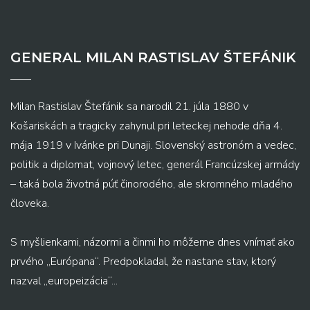
GENERAL MILAN RASTISLAV ŠTEFÁNIK
Milan Rastislav Štefánik sa narodil 21. júla 1880 v
Košariskách a tragicky zahynul pri leteckej nehode dňa 4.
mája 1919 v Ivánke pri Dunaji. Slovenský astronóm a vedec,
politik a diplomat, vojnový letec, generál Francúzskej armády
– taká bola životná púť činorodého, ale skromného mladého
človeka.
S myšlienkami, názormi a činmi ho môžeme dnes vnímať ako
prvého „Európana“. Predpokladal, že nastane stav, ktorý
nazval „europeizácia“...