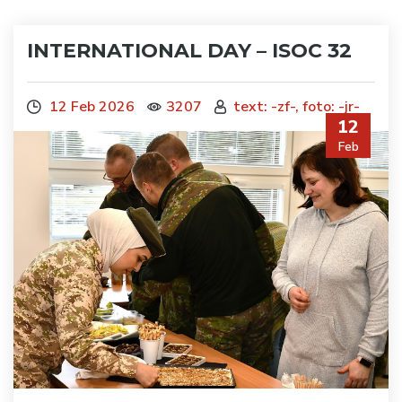
INTERNATIONAL DAY – ISOC 32
12 Feb 2026
3207
text: -zf-, foto: -jr-
12
Feb