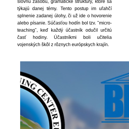
slovnú zásobu, gramatické štruktúry, ktoré sa
týkajú danej témy. Tento postup im uľahčí
splnenie zadanej úlohy, či už ide o hovorenie
alebo písanie. Súčasťou hodín bol tzv. "micro-
teaching", keď každý účastník odučil určitú
časť hodiny. Účastníkmi boli učitelia
vojenských škôl z rôznych európskych krajín.