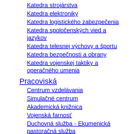
Katedra strojárstva
Katedra elektroniky
Katedra logistického zabezpečenia
Katedra spoločenských vied a
jazykov
Katedra telesnej výchovy a športu
Katedra bezpečnosti a obrany
Katedra vojenskej taktiky a
operačného umenia
Pracoviská
Centrum vzdelávania
Simulačné centrum
Akademická knižnica
Vojenská farnosť
Duchovná služba - Ekumenická
pastoračná služba