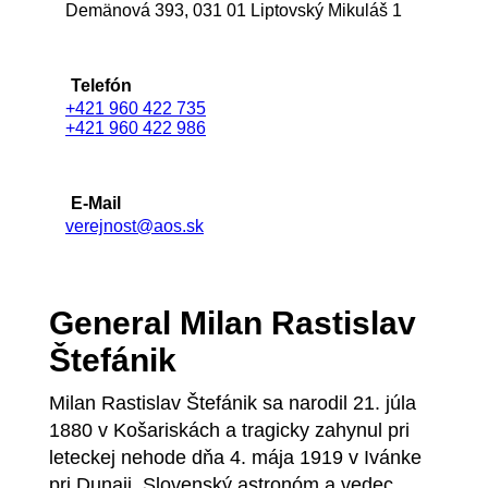
Demänová 393, 031 01 Liptovský Mikuláš 1
Telefón
+421 960 422 735
+421 960 422 986
E-Mail
verejnost@aos.sk
General Milan Rastislav
Štefánik
Milan Rastislav Štefánik sa narodil 21. júla
1880 v Košariskách a tragicky zahynul pri
leteckej nehode dňa 4. mája 1919 v Ivánke
pri Dunaji. Slovenský astronóm a vedec,