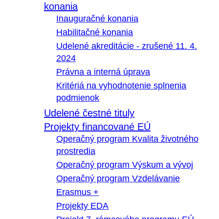
konania
Inauguračné konania
Habilitačné konania
Udelené akreditácie - zrušené 11. 4.
2024
Právna a interná úprava
Kritériá na vyhodnotenie splnenia
podmienok
Udelené čestné tituly
Projekty financované EÚ
Operačný program Kvalita životného
prostredia
Operačný program Výskum a vývoj
Operačný program Vzdelávanie
Erasmus +
Projekty EDA