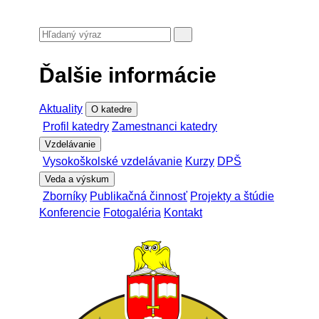
Ďalšie informácie
Aktuality
O katedre
Profil katedry
Zamestnanci katedry
Vzdelávanie
Vysokoškolské vzdelávanie
Kurzy
DPŠ
Veda a výskum
Zborníky
Publikačná činnosť
Projekty a štúdie
Konferencie
Fotogaléria
Kontakt