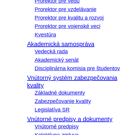
Prorektor pre vedu
Prorektor pre vzdelávanie
Prorektor pre kvalitu a rozvoj
Prorektor pre vojenské veci
Kvestúra
Akademická samospráva
Vedecká rada
Akademický senát
Disciplinárna komisia pre študentov
Vnútorný systém zabezpečovania
kvality
Základné dokumenty
Zabezpečovanie kvality
Legislatíva SR
Vnútorné predpisy a dokumenty
Vnútorné predpisy