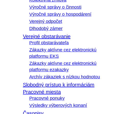
Kolektívna zmluva
Výročné správy o činnosti
Výročné správy o hospodárení
Verejný odpočet
Dlhodobý zámer
Verejné obstarávanie
Profil obstarávateľa
Zákazky aktívne cez elektronickú
platformu EKS
Zákazky aktívne cez elektronickú
platformu ezakazky
Archív zákaziek s nízkou hodnotou
Slobodný prístup k informáciám
Pracovné miesta
Pracovné ponuky
Výsledky výberových konaní
Časopisy