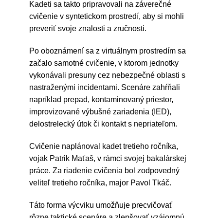
Kadeti sa takto pripravovali na záverečné
cvičenie v syntetickom prostredí, aby si mohli
preveriť svoje znalosti a zručnosti.
Po oboznámení sa z virtuálnym prostredím sa
začalo samotné cvičenie, v ktorom jednotky
vykonávali presuny cez nebezpečné oblasti s
nastraženými incidentami. Scenáre zahŕňali
napríklad prepad, kontaminovaný priestor,
improvizované výbušné zariadenia (IED),
delostrelecký útok či kontakt s nepriateľom.
Cvičenie naplánoval kadet tretieho ročníka,
vojak Patrik Maťaš, v rámci svojej bakalárskej
práce. Za riadenie cvičenia bol zodpovedný
veliteľ tretieho ročníka, major Pavol Tkáč.
Táto forma výcviku umožňuje precvičovať
rôzne taktické scenáre a zlepšovať vzájomnú