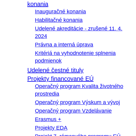
konania
Inauguračné konania
Habilitačné konania
Udelené akreditácie - zrušené 11. 4.
2024
Právna a interná úprava
Kritériá na vyhodnotenie splnenia
podmienok
Udelené čestné tituly
Projekty financované EÚ
Operačný program Kvalita životného
prostredia
Operačný program Výskum a vývoj
Operačný program Vzdelávanie
Erasmus +
Projekty EDA