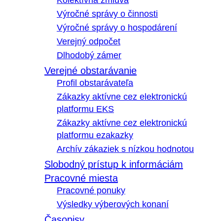
Kolektívna zmluva
Výročné správy o činnosti
Výročné správy o hospodárení
Verejný odpočet
Dlhodobý zámer
Verejné obstarávanie
Profil obstarávateľa
Zákazky aktívne cez elektronickú
platformu EKS
Zákazky aktívne cez elektronickú
platformu ezakazky
Archív zákaziek s nízkou hodnotou
Slobodný prístup k informáciám
Pracovné miesta
Pracovné ponuky
Výsledky výberových konaní
Časopisy