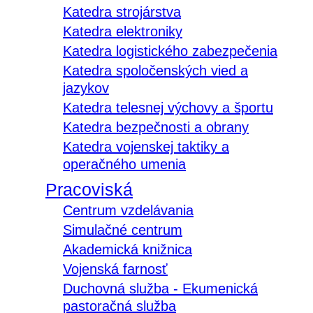
Katedra strojárstva
Katedra elektroniky
Katedra logistického zabezpečenia
Katedra spoločenských vied a
jazykov
Katedra telesnej výchovy a športu
Katedra bezpečnosti a obrany
Katedra vojenskej taktiky a
operačného umenia
Pracoviská
Centrum vzdelávania
Simulačné centrum
Akademická knižnica
Vojenská farnosť
Duchovná služba - Ekumenická
pastoračná služba