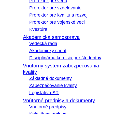
Prorektor pre vedu
Prorektor pre vzdelávanie
Prorektor pre kvalitu a rozvoj
Prorektor pre vojenské veci
Kvestúra
Akademická samospráva
Vedecká rada
Akademický senát
Disciplinárna komisia pre študentov
Vnútorný systém zabezpečovania
kvality
Základné dokumenty
Zabezpečovanie kvality
Legislatíva SR
Vnútorné predpisy a dokumenty
Vnútorné predpisy