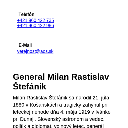
Telefón
+421 960 422 735
+421 960 422 986
E-Mail
verejnost@aos.sk
General Milan Rastislav
Štefánik
Milan Rastislav Štefánik sa narodil 21. júla
1880 v Košariskách a tragicky zahynul pri
leteckej nehode dňa 4. mája 1919 v Ivánke
pri Dunaji. Slovenský astronóm a vedec,
politik a diplomat, vojnový letec, generál