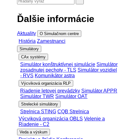
Ďalšie informácie
Aktuality
O Simulačnom centre
História
Zamestnanci
Simulátory
CAx systémy
Simulátor konštruktívnej simulácie
Simulátor
zosadnutej pechoty - TLS
Simulátor vozidiel
- RVS
Komunikátor astra
Výcviková organizácia RLP
Riadenie letovej prevádzky
Simulátor APPR
Simulátor TWR
Simulátor OAT
Strelecké simulátory
Strelnica STING
CQB Strelnica
Výcviková organizácia OBLS
Velenie a
Riadenie - C2
Veda a výskum