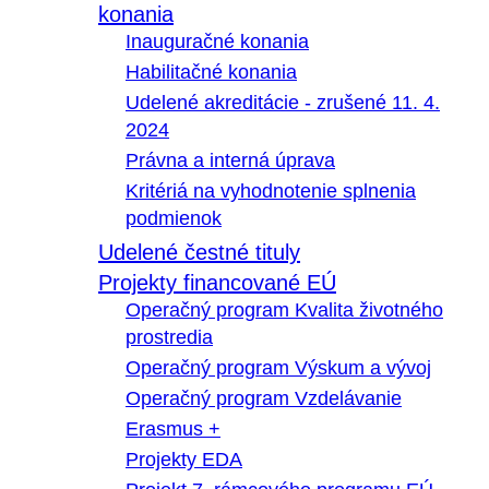
konania
Inauguračné konania
Habilitačné konania
Udelené akreditácie - zrušené 11. 4.
2024
Právna a interná úprava
Kritériá na vyhodnotenie splnenia
podmienok
Udelené čestné tituly
Projekty financované EÚ
Operačný program Kvalita životného
prostredia
Operačný program Výskum a vývoj
Operačný program Vzdelávanie
Erasmus +
Projekty EDA