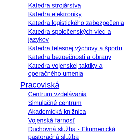
Katedra strojárstva
Katedra elektroniky
Katedra logistického zabezpečenia
Katedra spoločenských vied a
jazykov
Katedra telesnej výchovy a športu
Katedra bezpečnosti a obrany
Katedra vojenskej taktiky a
operačného umenia
Pracoviská
Centrum vzdelávania
Simulačné centrum
Akademická knižnica
Vojenská farnosť
Duchovná služba - Ekumenická
pastoračná služba