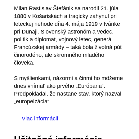
Milan Rastislav Štefánik sa narodil 21. júla
1880 v Košariskách a tragicky zahynul pri
leteckej nehode dňa 4. mája 1919 v Ivánke
pri Dunaji. Slovenský astronóm a vedec,
politik a diplomat, vojnový letec, generál
Francúzskej armády – taká bola životná púť
činorodého, ale skromného mladého
človeka.
S myšlienkami, názormi a činmi ho môžeme
dnes vnímať ako prvého „Európana“.
Predpokladal, že nastane stav, ktorý nazval
„europeizácia“...
Viac informácií