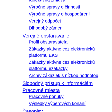
Kolektívna zmluva
Výročné správy o činnosti
Výročné správy o hospodárení
Verejný odpočet
Dlhodobý zámer
Verejné obstarávanie
Profil obstarávateľa
Zákazky aktívne cez elektronickú
platformu EKS
Zákazky aktívne cez elektronickú
platformu ezakazky
Archív zákaziek s nízkou hodnotou
Slobodný prístup k informáciám
Pracovné miesta
Pracovné ponuky
Výsledky výberových konaní
Časopisy