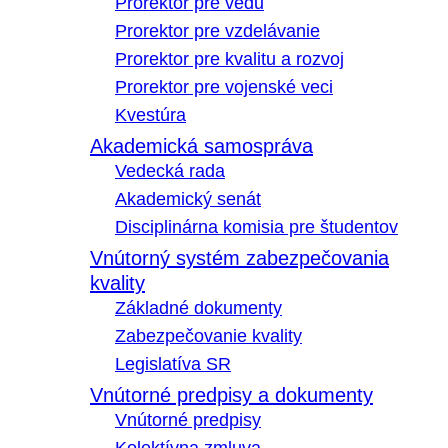
Prorektor pre vedu
Prorektor pre vzdelávanie
Prorektor pre kvalitu a rozvoj
Prorektor pre vojenské veci
Kvestúra
Akademická samospráva
Vedecká rada
Akademický senát
Disciplinárna komisia pre študentov
Vnútorný systém zabezpečovania
kvality
Základné dokumenty
Zabezpečovanie kvality
Legislatíva SR
Vnútorné predpisy a dokumenty
Vnútorné predpisy