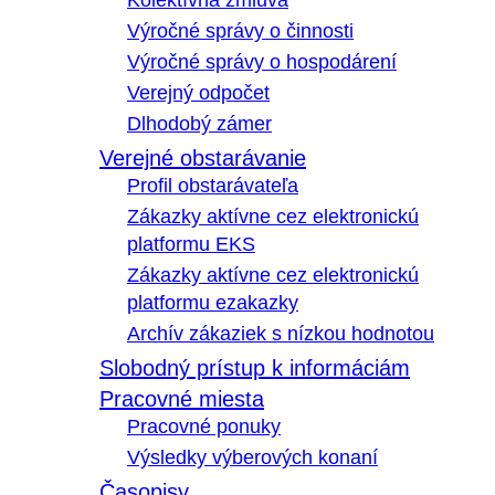
Kolektívna zmluva
Výročné správy o činnosti
Výročné správy o hospodárení
Verejný odpočet
Dlhodobý zámer
Verejné obstarávanie
Profil obstarávateľa
Zákazky aktívne cez elektronickú
platformu EKS
Zákazky aktívne cez elektronickú
platformu ezakazky
Archív zákaziek s nízkou hodnotou
Slobodný prístup k informáciám
Pracovné miesta
Pracovné ponuky
Výsledky výberových konaní
Časopisy