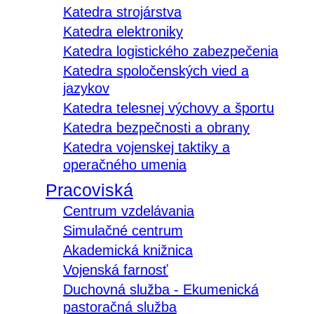
Katedra strojárstva
Katedra elektroniky
Katedra logistického zabezpečenia
Katedra spoločenských vied a
jazykov
Katedra telesnej výchovy a športu
Katedra bezpečnosti a obrany
Katedra vojenskej taktiky a
operačného umenia
Pracoviská
Centrum vzdelávania
Simulačné centrum
Akademická knižnica
Vojenská farnosť
Duchovná služba - Ekumenická
pastoračná služba