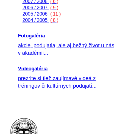
2007 / 2008
( 6 )
2006 / 2007
( 9 )
2005 / 2006
( 11 )
2004 / 2005
( 8 )
Fotogaléria
akcie, podujatia, ale aj bežný život u nás
v akadémii...
Videogaléria
prezrite si tiež zaujímavé videá z
tréningov či kultúrnych podujatí...