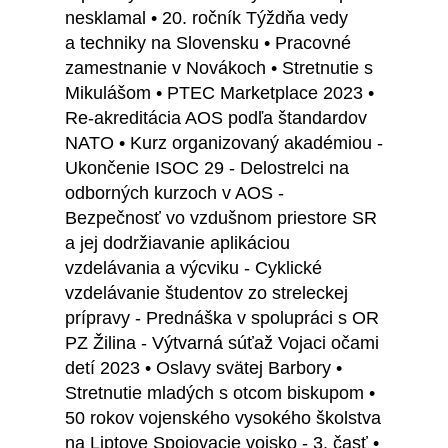
nesklamal • 20. ročník Týždňa vedy
a techniky na Slovensku • Pracovné
zamestnanie v Novákoch • Stretnutie s
Mikulášom • PTEC Marketplace 2023 •
Re-akreditácia AOS podľa štandardov
NATO • Kurz organizovaný akadémiou -
Ukončenie ISOC 29 - Delostrelci na
odborných kurzoch v AOS -
Bezpečnosť vo vzdušnom priestore SR
a jej dodržiavanie aplikáciou
vzdelávania a výcviku - Cyklické
vzdelávanie študentov zo streleckej
prípravy - Prednáška v spolupráci s OR
PZ Žilina - Výtvarná súťaž Vojaci očami
detí 2023 • Oslavy svätej Barbory •
Stretnutie mladých s otcom biskupom •
50 rokov vojenského vysokého školstva
na Liptove Spojovacie vojsko - 3. časť •