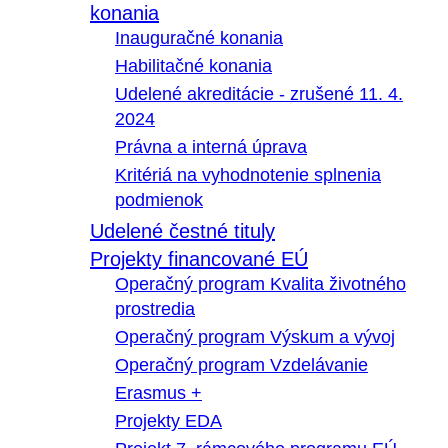
konania
Inauguračné konania
Habilitačné konania
Udelené akreditácie - zrušené 11. 4.
2024
Právna a interná úprava
Kritériá na vyhodnotenie splnenia
podmienok
Udelené čestné tituly
Projekty financované EÚ
Operačný program Kvalita životného
prostredia
Operačný program Výskum a vývoj
Operačný program Vzdelávanie
Erasmus +
Projekty EDA