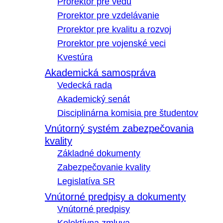
Prorektor pre vedu
Prorektor pre vzdelávanie
Prorektor pre kvalitu a rozvoj
Prorektor pre vojenské veci
Kvestúra
Akademická samospráva
Vedecká rada
Akademický senát
Disciplinárna komisia pre študentov
Vnútorný systém zabezpečovania
kvality
Základné dokumenty
Zabezpečovanie kvality
Legislatíva SR
Vnútorné predpisy a dokumenty
Vnútorné predpisy