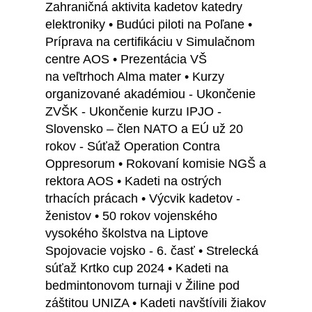
Zahraničná aktivita kadetov katedry
elektroniky • Budúci piloti na Poľane •
Príprava na certifikáciu v Simulačnom
centre AOS • Prezentácia VŠ
na veľtrhoch Alma mater • Kurzy
organizované akadémiou - Ukončenie
ZVŠK - Ukončenie kurzu IPJO -
Slovensko – člen NATO a EÚ už 20
rokov - Súťaž Operation Contra
Oppresorum • Rokovaní komisie NGŠ a
rektora AOS • Kadeti na ostrých
trhacích prácach • Výcvik kadetov -
ženistov • 50 rokov vojenského
vysokého školstva na Liptove
Spojovacie vojsko - 6. časť • Strelecká
súťaž Krtko cup 2024 • Kadeti na
bedmintonovom turnaji v Žiline pod
záštitou UNIZA • Kadeti navštívili žiakov