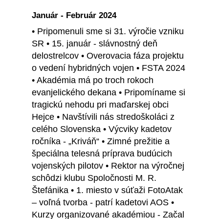
Január - Február 2024
• Pripomenuli sme si 31. výročie vzniku
SR • 15. január - slávnostný deň
delostrelcov • Overovacia fáza projektu
o vedení hybridných vojen • FSTA 2024
• Akadémia má po troch rokoch
evanjelického dekana • Pripomíname si
tragickú nehodu pri maďarskej obci
Hejce • Navštívili nás stredoškoláci z
celého Slovenska • Výcviky kadetov
ročníka - „Kriváň“ • Zimné prežitie a
špeciálna telesná príprava budúcich
vojenských pilotov • Rektor na výročnej
schôdzi klubu Spoločnosti M. R.
Štefánika • 1. miesto v súťaži FotoAtak
– voľná tvorba - patrí kadetovi AOS •
Kurzy organizované akadémiou - Začal