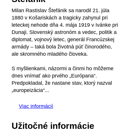
Milan Rastislav Štefánik sa narodil 21. júla
1880 v Košariskách a tragicky zahynul pri
leteckej nehode dňa 4. mája 1919 v Ivánke pri
Dunaji. Slovenský astronóm a vedec, politik a
diplomat, vojnový letec, generál Francúzskej
armády – taká bola životná púť činorodého,
ale skromného mladého človeka.
S myšlienkami, názormi a činmi ho môžeme
dnes vnímať ako prvého „Európana“.
Predpokladal, že nastane stav, ktorý nazval
„europeizácia“...
Viac informácií
Užitočné informácie