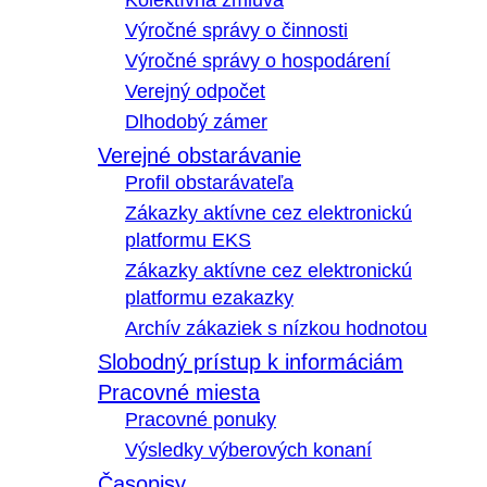
Kolektívna zmluva
Výročné správy o činnosti
Výročné správy o hospodárení
Verejný odpočet
Dlhodobý zámer
Verejné obstarávanie
Profil obstarávateľa
Zákazky aktívne cez elektronickú
platformu EKS
Zákazky aktívne cez elektronickú
platformu ezakazky
Archív zákaziek s nízkou hodnotou
Slobodný prístup k informáciám
Pracovné miesta
Pracovné ponuky
Výsledky výberových konaní
Časopisy