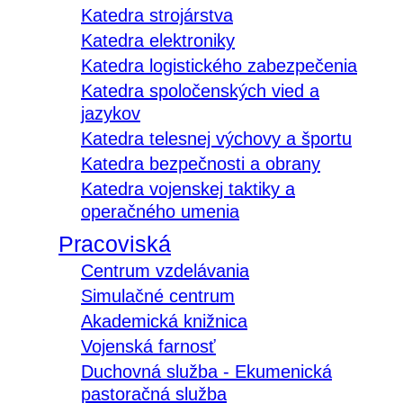
Katedra strojárstva
Katedra elektroniky
Katedra logistického zabezpečenia
Katedra spoločenských vied a
jazykov
Katedra telesnej výchovy a športu
Katedra bezpečnosti a obrany
Katedra vojenskej taktiky a
operačného umenia
Pracoviská
Centrum vzdelávania
Simulačné centrum
Akademická knižnica
Vojenská farnosť
Duchovná služba - Ekumenická
pastoračná služba