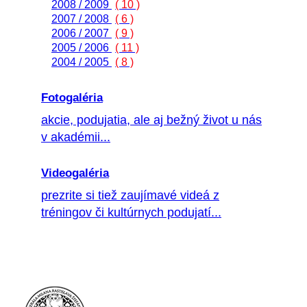
2008 / 2009
( 10 )
2007 / 2008
( 6 )
2006 / 2007
( 9 )
2005 / 2006
( 11 )
2004 / 2005
( 8 )
Fotogaléria
akcie, podujatia, ale aj bežný život u nás
v akadémii...
Videogaléria
prezrite si tiež zaujímavé videá z
tréningov či kultúrnych podujatí...