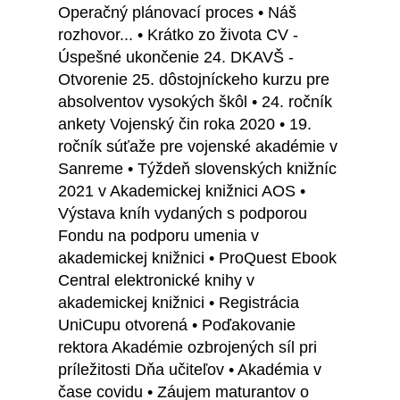
Operačný plánovací proces • Náš
rozhovor... • Krátko zo života CV -
Úspešné ukončenie 24. DKAVŠ -
Otvorenie 25. dôstojníckeho kurzu pre
absolventov vysokých škôl • 24. ročník
ankety Vojenský čin roka 2020 • 19.
ročník súťaže pre vojenské akadémie v
Sanreme • Týždeň slovenských knižníc
2021 v Akademickej knižnici AOS •
Výstava kníh vydaných s podporou
Fondu na podporu umenia v
akademickej knižnici • ProQuest Ebook
Central elektronické knihy v
akademickej knižnici • Registrácia
UniCupu otvorená • Poďakovanie
rektora Akadémie ozbrojených síl pri
príležitosti Dňa učiteľov • Akadémia v
čase covidu • Záujem maturantov o