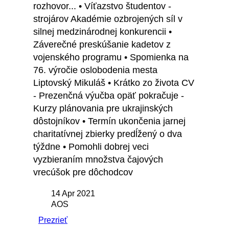
rozhovor... • Víťazstvo študentov -
strojárov Akadémie ozbrojených síl v
silnej medzinárodnej konkurencii •
Záverečné preskúšanie kadetov z
vojenského programu • Spomienka na
76. výročie oslobodenia mesta
Liptovský Mikuláš • Krátko zo života CV
- Prezenčná výučba opäť pokračuje -
Kurzy plánovania pre ukrajinských
dôstojníkov • Termín ukončenia jarnej
charitatívnej zbierky predĺžený o dva
týždne • Pomohli dobrej veci
vyzbieraním množstva čajových
vrecúšok pre dôchodcov
14 Apr 2021
AOS
Prezrieť