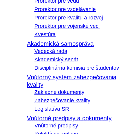
Prorektor pre vedu
Prorektor pre vzdelávanie
Prorektor pre kvalitu a rozvoj
Prorektor pre vojenské veci
Kvestúra
Akademická samospráva
Vedecká rada
Akademický senát
Disciplinárna komisia pre študentov
Vnútorný systém zabezpečovania
kvality
Základné dokumenty
Zabezpečovanie kvality
Legislatíva SR
Vnútorné predpisy a dokumenty
Vnútorné predpisy