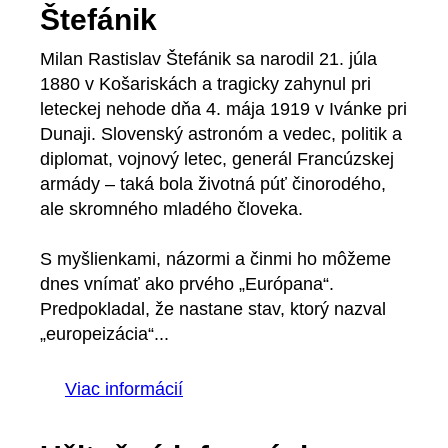
Štefánik
Milan Rastislav Štefánik sa narodil 21. júla
1880 v Košariskách a tragicky zahynul pri
leteckej nehode dňa 4. mája 1919 v Ivánke pri
Dunaji. Slovenský astronóm a vedec, politik a
diplomat, vojnový letec, generál Francúzskej
armády – taká bola životná púť činorodého,
ale skromného mladého človeka.
S myšlienkami, názormi a činmi ho môžeme
dnes vnímať ako prvého „Európana“.
Predpokladal, že nastane stav, ktorý nazval
„europeizácia“...
Viac informácií