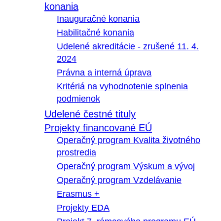
konania
Inauguračné konania
Habilitačné konania
Udelené akreditácie - zrušené 11. 4.
2024
Právna a interná úprava
Kritériá na vyhodnotenie splnenia
podmienok
Udelené čestné tituly
Projekty financované EÚ
Operačný program Kvalita životného
prostredia
Operačný program Výskum a vývoj
Operačný program Vzdelávanie
Erasmus +
Projekty EDA