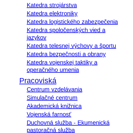
Katedra strojárstva
Katedra elektroniky
Katedra logistického zabezpečenia
Katedra spoločenských vied a
jazykov
Katedra telesnej výchovy a športu
Katedra bezpečnosti a obrany
Katedra vojenskej taktiky a
operačného umenia
Pracoviská
Centrum vzdelávania
Simulačné centrum
Akademická knižnica
Vojenská farnosť
Duchovná služba - Ekumenická
pastoračná služba