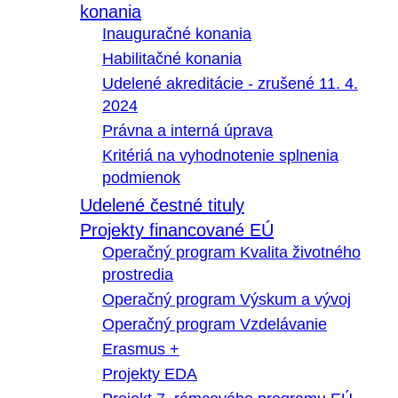
konania
Inauguračné konania
Habilitačné konania
Udelené akreditácie - zrušené 11. 4.
2024
Právna a interná úprava
Kritériá na vyhodnotenie splnenia
podmienok
Udelené čestné tituly
Projekty financované EÚ
Operačný program Kvalita životného
prostredia
Operačný program Výskum a vývoj
Operačný program Vzdelávanie
Erasmus +
Projekty EDA