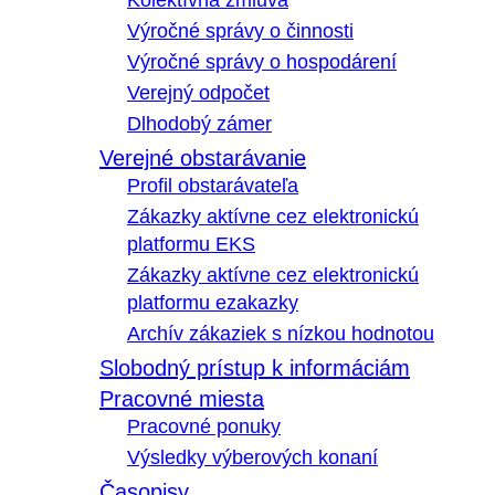
Kolektívna zmluva
Výročné správy o činnosti
Výročné správy o hospodárení
Verejný odpočet
Dlhodobý zámer
Verejné obstarávanie
Profil obstarávateľa
Zákazky aktívne cez elektronickú
platformu EKS
Zákazky aktívne cez elektronickú
platformu ezakazky
Archív zákaziek s nízkou hodnotou
Slobodný prístup k informáciám
Pracovné miesta
Pracovné ponuky
Výsledky výberových konaní
Časopisy