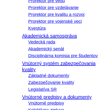
Prorektor pre vedu
Prorektor pre vzdelávanie
Prorektor pre kvalitu a rozvoj
Prorektor pre vojenské veci
Kvestúra
Akademická samospráva
Vedecká rada
Akademický senát
Disciplinárna komisia pre študentov
Vnútorný systém zabezpečovania
kvality
Základné dokumenty
Zabezpečovanie kvality
Legislatíva SR
Vnútorné predpisy a dokumenty
Vnútorné predpisy