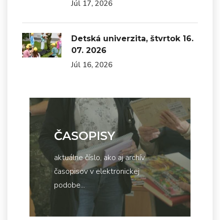
Júl 17, 2026
Detská univerzita, štvrtok 16.
07. 2026
Júl 16, 2026
ČASOPISY
aktuálne číslo, ako aj archív
časopisov v elektronickej
podobe...