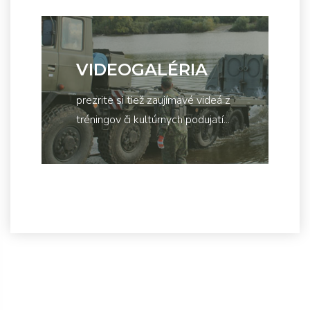
VIDEOGALÉRIA
prezrite si tiež zaujímavé videá z
tréningov či kultúrnych podujatí...