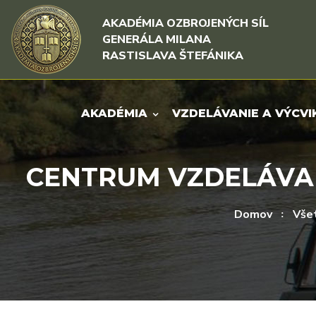
Rovno na obsah
Rovno na menu
AKADÉMIA OZBROJENÝCH SÍL
GENERÁLA MILANA
RASTISLAVA ŠTEFÁNIKA
AKADÉMIA
VZDELÁVANIE A VÝCVI
CENTRUM VZDELÁVANI
Domov
Všet