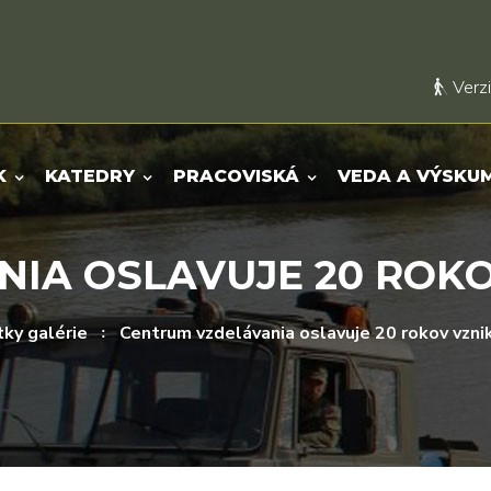
Verzi
K
KATEDRY
PRACOVISKÁ
VEDA A VÝSKU
A OSLAVUJE 20 ROKOV V
ky galérie
Centrum vzdelávania oslavuje 20 rokov vznik