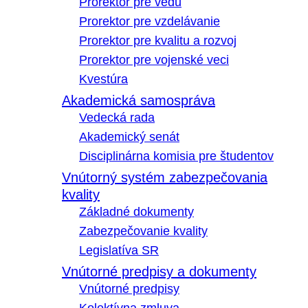
Prorektor pre vedu
Prorektor pre vzdelávanie
Prorektor pre kvalitu a rozvoj
Prorektor pre vojenské veci
Kvestúra
Akademická samospráva
Vedecká rada
Akademický senát
Disciplinárna komisia pre študentov
Vnútorný systém zabezpečovania
kvality
Základné dokumenty
Zabezpečovanie kvality
Legislatíva SR
Vnútorné predpisy a dokumenty
Vnútorné predpisy