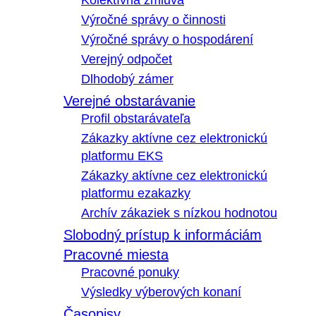
Kolektívna zmluva
Výročné správy o činnosti
Výročné správy o hospodárení
Verejný odpočet
Dlhodobý zámer
Verejné obstarávanie
Profil obstarávateľa
Zákazky aktívne cez elektronickú
platformu EKS
Zákazky aktívne cez elektronickú
platformu ezakazky
Archív zákaziek s nízkou hodnotou
Slobodný prístup k informáciám
Pracovné miesta
Pracovné ponuky
Výsledky výberových konaní
Časopisy