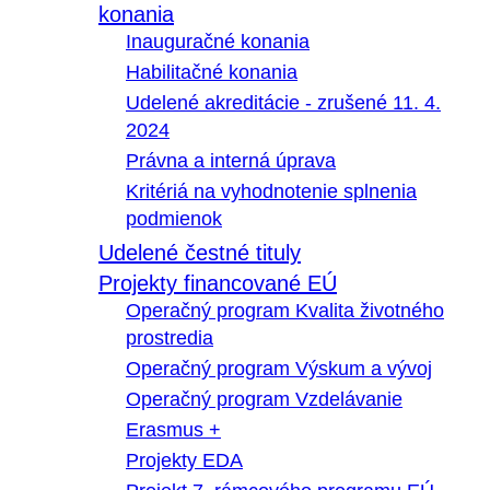
konania
Inauguračné konania
Habilitačné konania
Udelené akreditácie - zrušené 11. 4.
2024
Právna a interná úprava
Kritériá na vyhodnotenie splnenia
podmienok
Udelené čestné tituly
Projekty financované EÚ
Operačný program Kvalita životného
prostredia
Operačný program Výskum a vývoj
Operačný program Vzdelávanie
Erasmus +
Projekty EDA