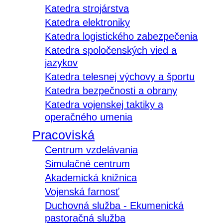
Katedra strojárstva
Katedra elektroniky
Katedra logistického zabezpečenia
Katedra spoločenských vied a
jazykov
Katedra telesnej výchovy a športu
Katedra bezpečnosti a obrany
Katedra vojenskej taktiky a
operačného umenia
Pracoviská
Centrum vzdelávania
Simulačné centrum
Akademická knižnica
Vojenská farnosť
Duchovná služba - Ekumenická
pastoračná služba