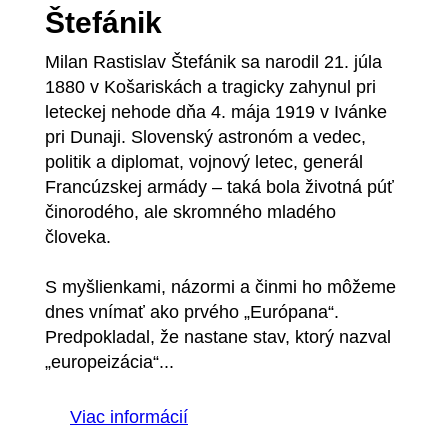
Štefánik
Milan Rastislav Štefánik sa narodil 21. júla
1880 v Košariskách a tragicky zahynul pri
leteckej nehode dňa 4. mája 1919 v Ivánke
pri Dunaji. Slovenský astronóm a vedec,
politik a diplomat, vojnový letec, generál
Francúzskej armády – taká bola životná púť
činorodého, ale skromného mladého
človeka.
S myšlienkami, názormi a činmi ho môžeme
dnes vnímať ako prvého „Európana“.
Predpokladal, že nastane stav, ktorý nazval
„europeizácia“...
Viac informácií