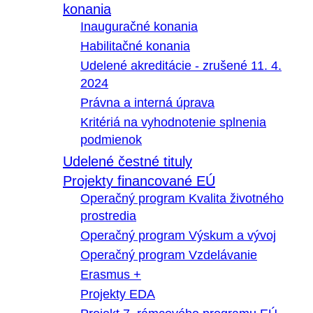
konania
Inauguračné konania
Habilitačné konania
Udelené akreditácie - zrušené 11. 4.
2024
Právna a interná úprava
Kritériá na vyhodnotenie splnenia
podmienok
Udelené čestné tituly
Projekty financované EÚ
Operačný program Kvalita životného
prostredia
Operačný program Výskum a vývoj
Operačný program Vzdelávanie
Erasmus +
Projekty EDA