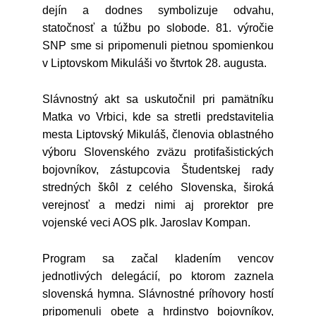
dejín a dodnes symbolizuje odvahu,
statočnosť a túžbu po slobode. 81. výročie
SNP sme si pripomenuli pietnou spomienkou
v Liptovskom Mikuláši vo štvrtok 28. augusta.
Slávnostný akt sa uskutočnil pri pamätníku
Matka vo Vrbici, kde sa stretli predstavitelia
mesta Liptovský Mikuláš, členovia oblastného
výboru Slovenského zväzu protifašistických
bojovníkov, zástupcovia Študentskej rady
stredných škôl z celého Slovenska, široká
verejnosť a medzi nimi aj prorektor pre
vojenské veci AOS plk. Jaroslav Kompan.
Program sa začal kladením vencov
jednotlivých delegácií, po ktorom zaznela
slovenská hymna. Slávnostné príhovory hostí
pripomenuli obete a hrdinstvo bojovníkov,