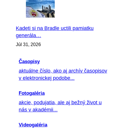
Kadeti si na Bradle uctili pamiatku
generála…
Júl 31, 2026
Časopisy
aktuálne číslo, ako aj archív časopisov
v elektronickej podobe...
Fotogaléria
akcie, podujatia, ale aj bežný život u
nás v akadémii...
Videogaléria