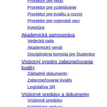
Prorektor pre vedu
Prorektor pre vzdelávanie
Prorektor pre kvalitu a rozvoj
Prorektor pre vojenské veci
Kvestúra
Akademická samospráva
Vedecká rada
Akademický senát
Disciplinárna komisia pre študentov
Vnútorný systém zabezpečovania
kvality
Základné dokumenty
Zabezpečovanie kvality
Legislatíva SR
Vnútorné predpisy a dokumenty
Vnútorné predpisy