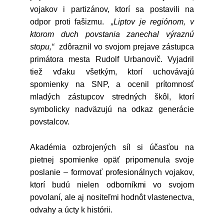
vojakov i partizánov, ktorí sa postavili na
odpor proti fašizmu.
„Liptov je regiónom, v
ktorom duch povstania zanechal výraznú
stopu,“
zdôraznil vo svojom prejave zástupca
primátora mesta Rudolf Urbanovič. Vyjadril
tiež vďaku všetkým, ktorí uchovávajú
spomienky na SNP, a ocenil prítomnosť
mladých zástupcov stredných škôl, ktorí
symbolicky nadväzujú na odkaz generácie
povstalcov.
Akadémia ozbrojených síl si účasťou na
pietnej spomienke opäť pripomenula svoje
poslanie – formovať profesionálnych vojakov,
ktorí budú nielen odborníkmi vo svojom
povolaní, ale aj nositeľmi hodnôt vlastenectva,
odvahy a úcty k histórii.