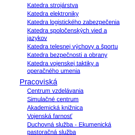
Katedra strojárstva
Katedra elektroniky
Katedra logistického zabezpečenia
Katedra spoločenských vied a
jazykov
Katedra telesnej výchovy a športu
Katedra bezpečnosti a obrany
Katedra vojenskej taktiky a
operačného umenia
Pracoviská
Centrum vzdelávania
Simulačné centrum
Akademická knižnica
Vojenská farnosť
Duchovná služba - Ekumenická
pastoračná služba