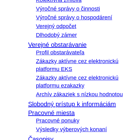
Kolektívna zmluva
Výročné správy o činnosti
Výročné správy o hospodárení
Verejný odpočet
Dlhodobý zámer
Verejné obstarávanie
Profil obstarávateľa
Zákazky aktívne cez elektronickú
platformu EKS
Zákazky aktívne cez elektronickú
platformu ezakazky
Archív zákaziek s nízkou hodnotou
Slobodný prístup k informáciám
Pracovné miesta
Pracovné ponuky
Výsledky výberových konaní
Časopisy