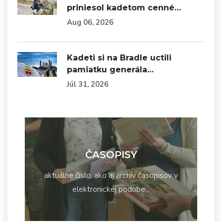
priniesol kadetom cenné…
Aug 06, 2026
Kadeti si na Bradle uctili
pamiatku generála…
Júl 31, 2026
ČASOPISY
aktuálne číslo, ako aj archív časopisov v
elektronickej podobe...