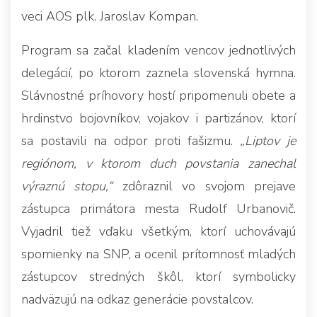
veci AOS plk. Jaroslav Kompan.
Program sa začal kladením vencov jednotlivých
delegácií, po ktorom zaznela slovenská hymna.
Slávnostné príhovory hostí pripomenuli obete a
hrdinstvo bojovníkov, vojakov i partizánov, ktorí
sa postavili na odpor proti fašizmu.
„Liptov je
regiónom, v ktorom duch povstania zanechal
výraznú stopu,“
zdôraznil vo svojom prejave
zástupca primátora mesta Rudolf Urbanovič.
Vyjadril tiež vďaku všetkým, ktorí uchovávajú
spomienky na SNP, a ocenil prítomnosť mladých
zástupcov stredných škôl, ktorí symbolicky
nadväzujú na odkaz generácie povstalcov.