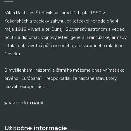
Milan Rastislav Štefánik sa narodil 21. júla 1880 v
Košariskách a tragicky zahynul pri leteckej nehode dňa 4.
mája 1919 v Ivánke pri Dunaji. Slovenský astronóm a vedec,
politik a diplomat, vojnový letec, generál Francúzskej armády
– taká bola životná púť činorodého, ale skromného mladého
človeka.
S myšlienkami, názormi a činmi ho môžeme dnes vnímať ako
prvého „Európana“. Predpokladal, že nastane stav, ktorý
nazval „europeizácia“...
viac informácií
Užitočné informácie