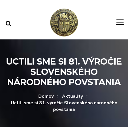
Rovno na obsah
Rovno na menu
UCTILI SME SI 81. VÝROČIE
SLOVENSKÉHO
NÁRODNÉHO POVSTANIA
Domov
Aktuality
Uctili sme si 81. výročie Slovenského národného
povstania