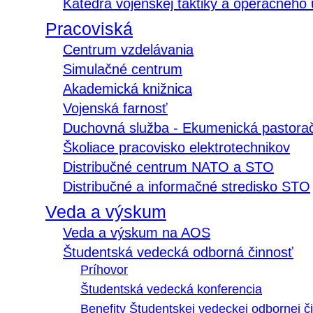
Katedra vojenskej taktiky a operačného
Pracoviská
Centrum vzdelávania
Simulačné centrum
Akademická knižnica
Vojenská farnosť
Duchovná služba - Ekumenická pastora
Školiace pracovisko elektrotechnikov
Distribučné centrum NATO a STO
Distribučné a informačné stredisko STO
Veda a výskum
Veda a výskum na AOS
Študentská vedecká odborná činnosť
Príhovor
Študentská vedecká konferencia
Benefity Študentskej vedeckej odbornej či