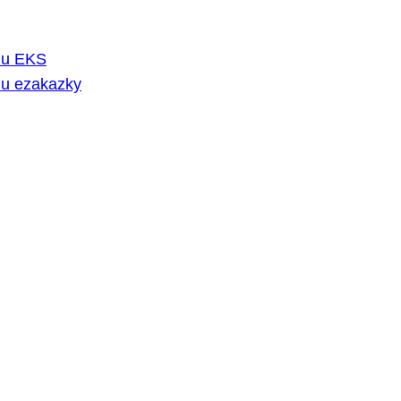
rmu EKS
mu ezakazky