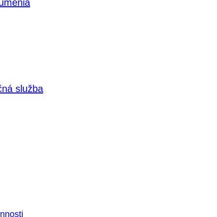
 umenia
čná služba
nnosti