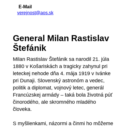
E-Mail
verejnost@aos.sk
General Milan Rastislav
Štefánik
Milan Rastislav Štefánik sa narodil 21. júla
1880 v Košariskách a tragicky zahynul pri
leteckej nehode dňa 4. mája 1919 v Ivánke
pri Dunaji. Slovenský astronóm a vedec,
politik a diplomat, vojnový letec, generál
Francúzskej armády – taká bola životná púť
činorodého, ale skromného mladého
človeka.
S myšlienkami, názormi a činmi ho môžeme