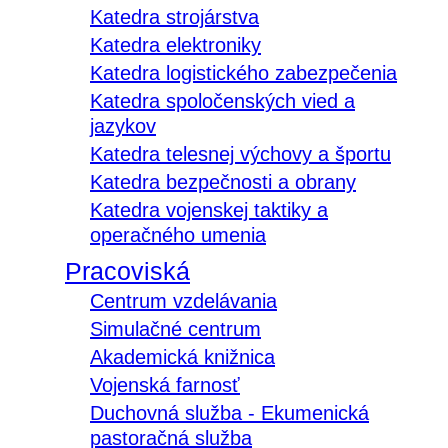
Katedra strojárstva
Katedra elektroniky
Katedra logistického zabezpečenia
Katedra spoločenských vied a
jazykov
Katedra telesnej výchovy a športu
Katedra bezpečnosti a obrany
Katedra vojenskej taktiky a
operačného umenia
Pracoviská
Centrum vzdelávania
Simulačné centrum
Akademická knižnica
Vojenská farnosť
Duchovná služba - Ekumenická
pastoračná služba