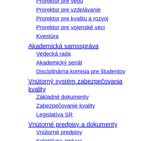
Prorektor pre vedu
Prorektor pre vzdelávanie
Prorektor pre kvalitu a rozvoj
Prorektor pre vojenské veci
Kvestúra
Akademická samospráva
Vedecká rada
Akademický senát
Disciplinárna komisia pre študentov
Vnútorný systém zabezpečovania
kvality
Základné dokumenty
Zabezpečovanie kvality
Legislatíva SR
Vnútorné predpisy a dokumenty
Vnútorné predpisy