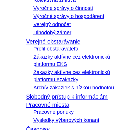
Kolektívna zmluva
Výročné správy o činnosti
Výročné správy o hospodárení
Verejný odpočet
Dlhodobý zámer
Verejné obstarávanie
Profil obstarávateľa
Zákazky aktívne cez elektronickú
platformu EKS
Zákazky aktívne cez elektronickú
platformu ezakazky
Archív zákaziek s nízkou hodnotou
Slobodný prístup k informáciám
Pracovné miesta
Pracovné ponuky
Výsledky výberových konaní
Časopisy