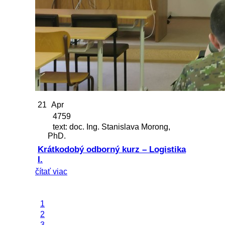
21
Apr
4759
text: doc. Ing. Stanislava Morong,
PhD.
Krátkodobý odborný kurz – Logistika
I.
čítať viac
1
2
3