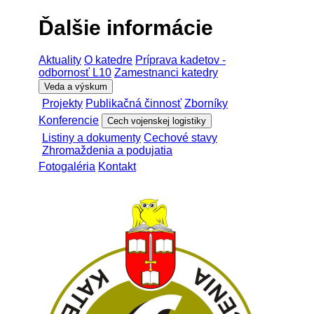
Ďalšie informácie
Aktuality
O katedre
Príprava kadetov -
odbornosť L10
Zamestnanci katedry
Veda a výskum
Projekty
Publikačná činnosť
Zborníky
Konferencie
Cech vojenskej logistiky
Listiny a dokumenty
Cechové stavy
Zhromaždenia a podujatia
Fotogaléria
Kontakt