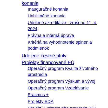
konania
Inauguračné konania
Habilitačné konania
Udelené akreditácie - zrušené 11. 4.
2024
Právna a interná úprava
Kritériá na vyhodnotenie splnenia
podmienok
Udelené čestné tituly
Projekty financované EÚ
Operačný program Kvalita životného
prostredia
Operačný program Výskum a vývoj
Operačný program Vzdelávanie
Erasmus +
Projekty EDA