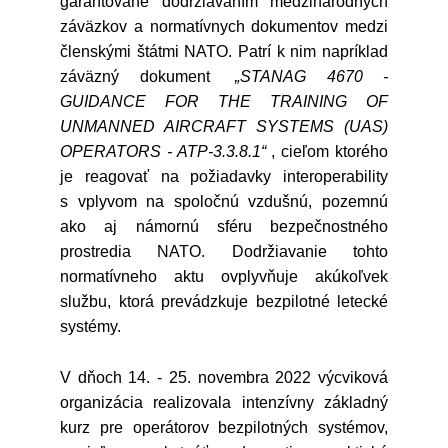
garantované dodržiavaním medzinárodných
záväzkov a normatívnych dokumentov medzi
členskými štátmi NATO. Patrí k nim napríklad
záväzný dokument
„STANAG 4670 -
GUIDANCE FOR THE TRAINING OF
UNMANNED AIRCRAFT SYSTEMS (UAS)
OPERATORS - ATP-3.3.8.1“
, cieľom ktorého
je reagovať na požiadavky interoperability
s vplyvom na spoločnú vzdušnú, pozemnú
ako aj námornú sféru bezpečnostného
prostredia NATO. Dodržiavanie tohto
normatívneho aktu ovplyvňuje akúkoľvek
službu, ktorá prevádzkuje bezpilotné letecké
systémy.
V dňoch 14. - 25. novembra 2022 výcviková
organizácia realizovala intenzívny základný
kurz pre operátorov bezpilotných systémov,