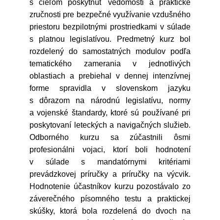
s cieľom poskytnúť vedomosti a praktické
zručnosti pre bezpečné využívanie vzdušného
priestoru bezpilotnými prostriedkami v súlade
s platnou legislatívou. Predmetný kurz bol
rozdelený do samostatných modulov podľa
tematického zamerania v jednotlivých
oblastiach a prebiehal v dennej intenzívnej
forme spravidla v slovenskom jazyku
s dôrazom na národnú legislatívu, normy
a vojenské štandardy, ktoré sú používané pri
poskytovaní leteckých a navigačných služieb.
Odborného kurzu sa zúčastnili ôsmi
profesionálni vojaci, ktorí boli hodnotení
v súlade s mandatórnymi kritériami
prevádzkovej príručky a príručky na výcvik.
Hodnotenie účastníkov kurzu pozostávalo zo
záverečného písomného testu a praktickej
skúšky, ktorá bola rozdelená do dvoch na