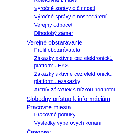
Kolektívna zmluva
Výročné správy o činnosti
Výročné správy o hospodárení
Verejný odpočet
Dlhodobý zámer
Verejné obstarávanie
Profil obstarávateľa
Zákazky aktívne cez elektronickú
platformu EKS
Zákazky aktívne cez elektronickú
platformu ezakazky
Archív zákaziek s nízkou hodnotou
Slobodný prístup k informáciám
Pracovné miesta
Pracovné ponuky
Výsledky výberových konaní
Časopisy