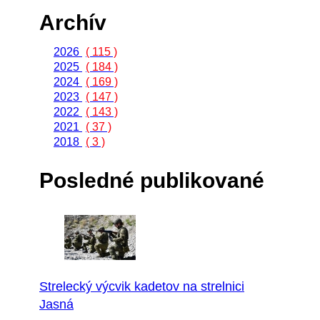
Archív
2026
( 115 )
2025
( 184 )
2024
( 169 )
2023
( 147 )
2022
( 143 )
2021
( 37 )
2018
( 3 )
Posledné publikované
Strelecký výcvik kadetov na strelnici
Jasná