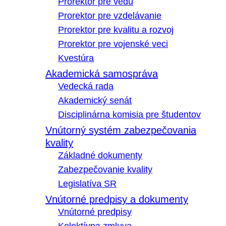
Prorektor pre vedu
Prorektor pre vzdelávanie
Prorektor pre kvalitu a rozvoj
Prorektor pre vojenské veci
Kvestúra
Akademická samospráva
Vedecká rada
Akademický senát
Disciplinárna komisia pre študentov
Vnútorný systém zabezpečovania
kvality
Základné dokumenty
Zabezpečovanie kvality
Legislatíva SR
Vnútorné predpisy a dokumenty
Vnútorné predpisy