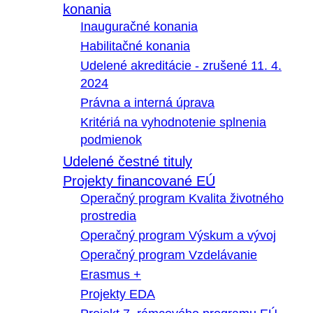
konania
Inauguračné konania
Habilitačné konania
Udelené akreditácie - zrušené 11. 4.
2024
Právna a interná úprava
Kritériá na vyhodnotenie splnenia
podmienok
Udelené čestné tituly
Projekty financované EÚ
Operačný program Kvalita životného
prostredia
Operačný program Výskum a vývoj
Operačný program Vzdelávanie
Erasmus +
Projekty EDA