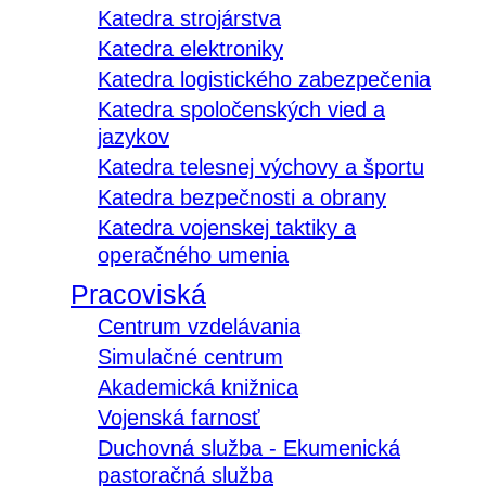
Katedra strojárstva
Katedra elektroniky
Katedra logistického zabezpečenia
Katedra spoločenských vied a
jazykov
Katedra telesnej výchovy a športu
Katedra bezpečnosti a obrany
Katedra vojenskej taktiky a
operačného umenia
Pracoviská
Centrum vzdelávania
Simulačné centrum
Akademická knižnica
Vojenská farnosť
Duchovná služba - Ekumenická
pastoračná služba