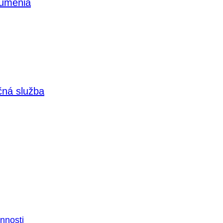
 umenia
čná služba
nnosti