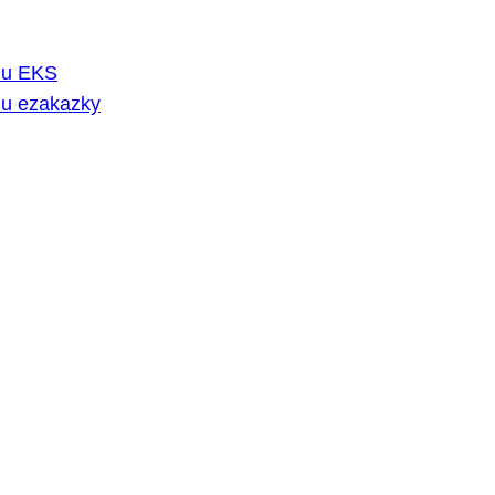
rmu EKS
mu ezakazky