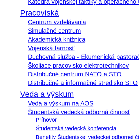
Katedra vojenskej taktiky a operačného
Pracoviská
Centrum vzdelávania
Simulačné centrum
Akademická knižnica
Vojenská farnosť
Duchovná služba - Ekumenická pastora
Školiace pracovisko elektrotechnikov
Distribučné centrum NATO a STO
Distribučné a informačné stredisko STO
Veda a výskum
Veda a výskum na AOS
Študentská vedecká odborná činnosť
Príhovor
Študentská vedecká konferencia
Benefity Študentskej vedeckej odbornej či