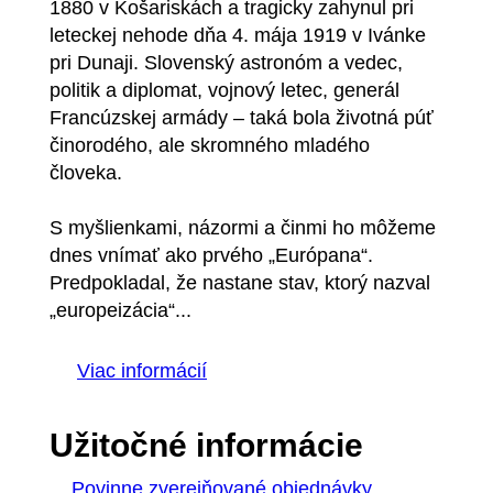
1880 v Košariskách a tragicky zahynul pri
leteckej nehode dňa 4. mája 1919 v Ivánke
pri Dunaji. Slovenský astronóm a vedec,
politik a diplomat, vojnový letec, generál
Francúzskej armády – taká bola životná púť
činorodého, ale skromného mladého
človeka.
S myšlienkami, názormi a činmi ho môžeme
dnes vnímať ako prvého „Európana“.
Predpokladal, že nastane stav, ktorý nazval
„europeizácia“...
Viac informácií
Užitočné informácie
Povinne zverejňované objednávky