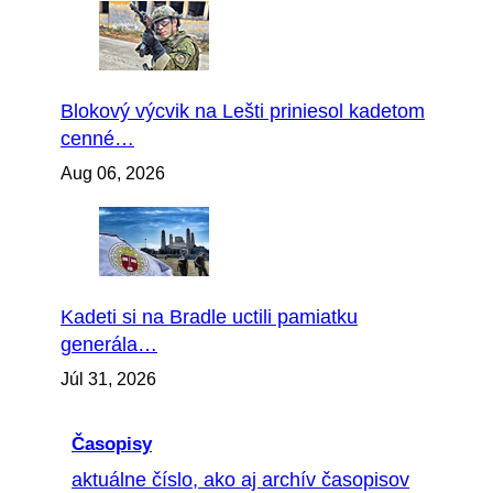
Blokový výcvik na Lešti priniesol kadetom
cenné…
Aug 06, 2026
Kadeti si na Bradle uctili pamiatku
generála…
Júl 31, 2026
Časopisy
aktuálne číslo, ako aj archív časopisov