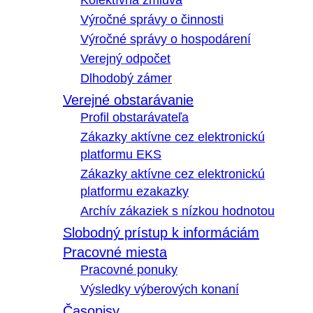
Kolektívna zmluva
Výročné správy o činnosti
Výročné správy o hospodárení
Verejný odpočet
Dlhodobý zámer
Verejné obstarávanie
Profil obstarávateľa
Zákazky aktívne cez elektronickú
platformu EKS
Zákazky aktívne cez elektronickú
platformu ezakazky
Archív zákaziek s nízkou hodnotou
Slobodný prístup k informáciám
Pracovné miesta
Pracovné ponuky
Výsledky výberových konaní
Časopisy