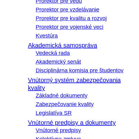
Prorektor pre vedu
Prorektor pre vzdelávanie
Prorektor pre kvalitu a rozvoj
Prorektor pre vojenské veci
Kvestúra
Akademická samospráva
Vedecká rada
Akademický senát
Disciplinárna komisia pre študentov
Vnútorný systém zabezpečovania
kvality
Základné dokumenty
Zabezpečovanie kvality
Legislatíva SR
Vnútorné predpisy a dokumenty
Vnútorné predpisy