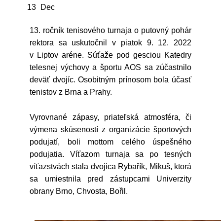
13
Dec
13. ročník tenisového turnaja o putovný pohár
rektora sa uskutočnil v piatok 9. 12. 2022
v Liptov aréne. Súťaže pod gesciou Katedry
telesnej výchovy a športu AOS sa zúčastnilo
deväť dvojíc. Osobitným prínosom bola účasť
tenistov z Brna a Prahy.
Vyrovnané zápasy, priateľská atmosféra, či
výmena skúseností z organizácie športových
podujatí, boli mottom celého úspešného
podujatia. Víťazom turnaja sa po tesných
víťazstvách stala dvojica Rybařík, Mikuš, ktorá
sa umiestnila pred zástupcami Univerzity
obrany Brno, Chvosta, Bořil.