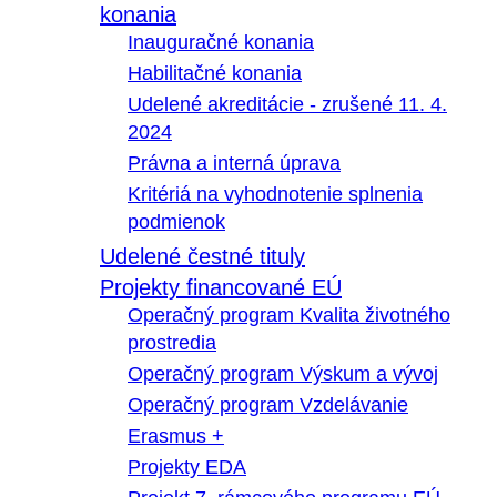
konania
Inauguračné konania
Habilitačné konania
Udelené akreditácie - zrušené 11. 4.
2024
Právna a interná úprava
Kritériá na vyhodnotenie splnenia
podmienok
Udelené čestné tituly
Projekty financované EÚ
Operačný program Kvalita životného
prostredia
Operačný program Výskum a vývoj
Operačný program Vzdelávanie
Erasmus +
Projekty EDA