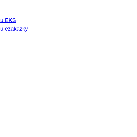
rmu EKS
mu ezakazky