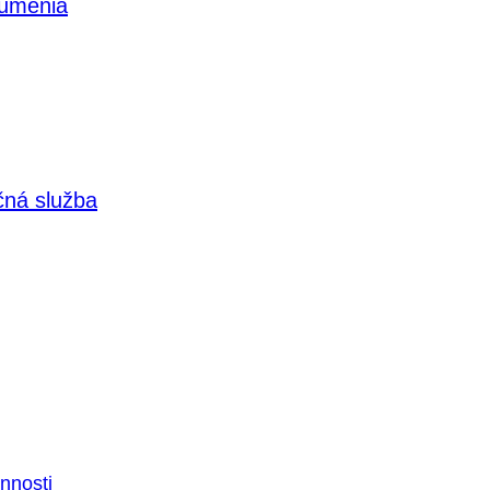
 umenia
čná služba
nnosti