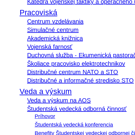
Katedra vojenskej taktiky a operačného
Pracoviská
Centrum vzdelávania
Simulačné centrum
Akademická knižnica
Vojenská farnosť
Duchovná služba - Ekumenická pastora
Školiace pracovisko elektrotechnikov
Distribučné centrum NATO a STO
Distribučné a informačné stredisko STO
Veda a výskum
Veda a výskum na AOS
Študentská vedecká odborná činnosť
Príhovor
Študentská vedecká konferencia
Benefity Študentskej vedeckej odbornej či