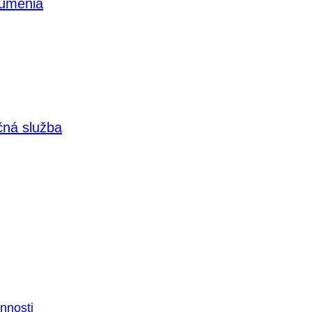
 umenia
čná služba
nnosti