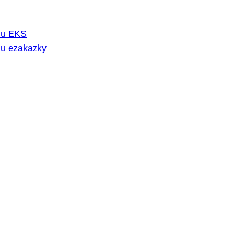
rmu EKS
mu ezakazky