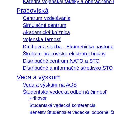
Katedra vojenskej taktiky a operačného
Pracoviská
Centrum vzdelávania
Simulačné centrum
Akademická knižnica
Vojenská farnosť
Duchovná služba - Ekumenická pastora
Školiace pracovisko elektrotechnikov
Distribučné centrum NATO a STO
Distribučné a informačné stredisko STO
Veda a výskum
Veda a výskum na AOS
Študentská vedecká odborná činnosť
Príhovor
Študentská vedecká konferencia
Benefity Študentskej vedeckej odbornej či