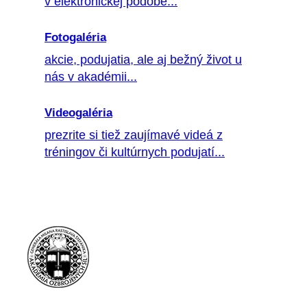
v elektronickej podobe...
Fotogaléria
akcie, podujatia, ale aj bežný život u
nás v akadémii...
Videogaléria
prezrite si tiež zaujímavé videá z
tréningov či kultúrnych podujatí...