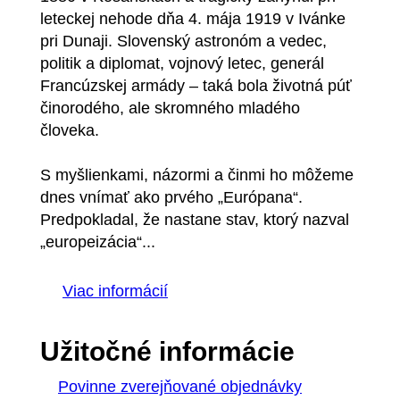
leteckej nehode dňa 4. mája 1919 v Ivánke
pri Dunaji. Slovenský astronóm a vedec,
politik a diplomat, vojnový letec, generál
Francúzskej armády – taká bola životná púť
činorodého, ale skromného mladého
človeka.
S myšlienkami, názormi a činmi ho môžeme
dnes vnímať ako prvého „Európana“.
Predpokladal, že nastane stav, ktorý nazval
„europeizácia“...
Viac informácií
Užitočné informácie
Povinne zverejňované objednávky