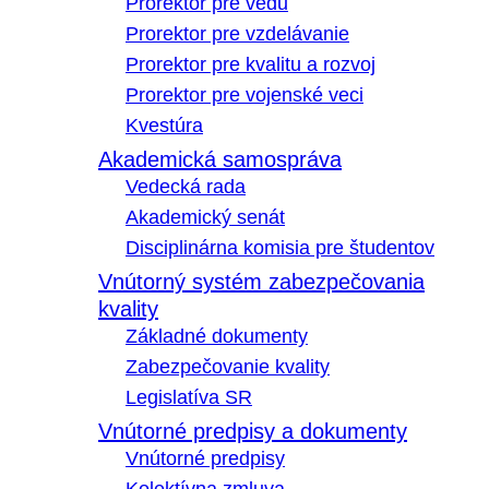
Prorektor pre vedu
Prorektor pre vzdelávanie
Prorektor pre kvalitu a rozvoj
Prorektor pre vojenské veci
Kvestúra
Akademická samospráva
Vedecká rada
Akademický senát
Disciplinárna komisia pre študentov
Vnútorný systém zabezpečovania
kvality
Základné dokumenty
Zabezpečovanie kvality
Legislatíva SR
Vnútorné predpisy a dokumenty
Vnútorné predpisy