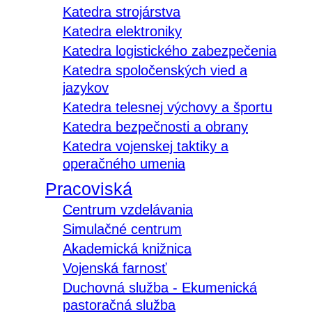
Katedra strojárstva
Katedra elektroniky
Katedra logistického zabezpečenia
Katedra spoločenských vied a
jazykov
Katedra telesnej výchovy a športu
Katedra bezpečnosti a obrany
Katedra vojenskej taktiky a
operačného umenia
Pracoviská
Centrum vzdelávania
Simulačné centrum
Akademická knižnica
Vojenská farnosť
Duchovná služba - Ekumenická
pastoračná služba