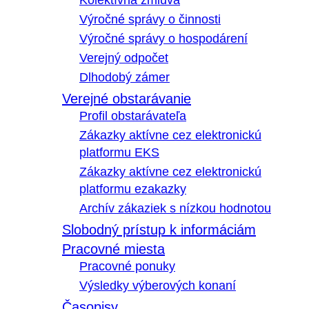
Kolektívna zmluva
Výročné správy o činnosti
Výročné správy o hospodárení
Verejný odpočet
Dlhodobý zámer
Verejné obstarávanie
Profil obstarávateľa
Zákazky aktívne cez elektronickú
platformu EKS
Zákazky aktívne cez elektronickú
platformu ezakazky
Archív zákaziek s nízkou hodnotou
Slobodný prístup k informáciám
Pracovné miesta
Pracovné ponuky
Výsledky výberových konaní
Časopisy