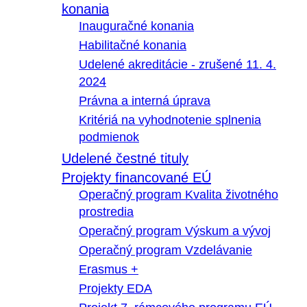
konania
Inauguračné konania
Habilitačné konania
Udelené akreditácie - zrušené 11. 4.
2024
Právna a interná úprava
Kritériá na vyhodnotenie splnenia
podmienok
Udelené čestné tituly
Projekty financované EÚ
Operačný program Kvalita životného
prostredia
Operačný program Výskum a vývoj
Operačný program Vzdelávanie
Erasmus +
Projekty EDA