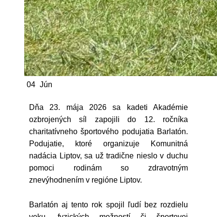
04
Jún
Dňa 23. mája 2026 sa kadeti Akadémie
ozbrojených síl zapojili do 12. ročníka
charitatívneho športového podujatia Barlatón.
Podujatie, ktoré organizuje Komunitná
nadácia Liptov, sa už tradične nieslo v duchu
pomoci rodinám so zdravotným
znevýhodnením v regióne Liptov.
Barlatón aj tento rok spojil ľudí bez rozdielu
veku, fyzických možností či športovej