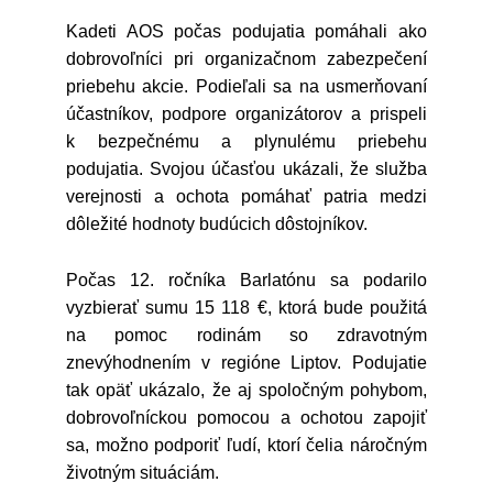
Kadeti AOS počas podujatia pomáhali ako
dobrovoľníci pri organizačnom zabezpečení
priebehu akcie. Podieľali sa na usmerňovaní
účastníkov, podpore organizátorov a prispeli
k bezpečnému a plynulému priebehu
podujatia. Svojou účasťou ukázali, že služba
verejnosti a ochota pomáhať patria medzi
dôležité hodnoty budúcich dôstojníkov.
Počas 12. ročníka Barlatónu sa podarilo
vyzbierať sumu 15 118 €, ktorá bude použitá
na pomoc rodinám so zdravotným
znevýhodnením v regióne Liptov. Podujatie
tak opäť ukázalo, že aj spoločným pohybom,
dobrovoľníckou pomocou a ochotou zapojiť
sa, možno podporiť ľudí, ktorí čelia náročným
životným situáciám.