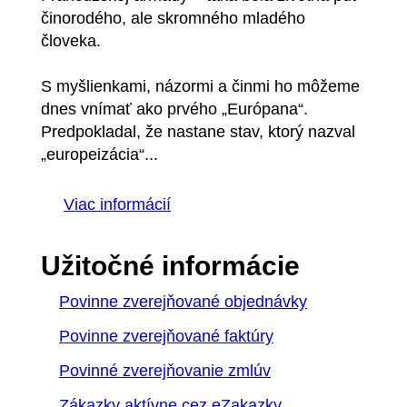
činorodého, ale skromného mladého
človeka.
S myšlienkami, názormi a činmi ho môžeme
dnes vnímať ako prvého „Európana“.
Predpokladal, že nastane stav, ktorý nazval
„europeizácia“...
Viac informácií
Užitočné informácie
Povinne zverejňované objednávky
Povinne zverejňované faktúry
Povinné zverejňovanie zmlúv
Zákazky aktívne cez eZakazky