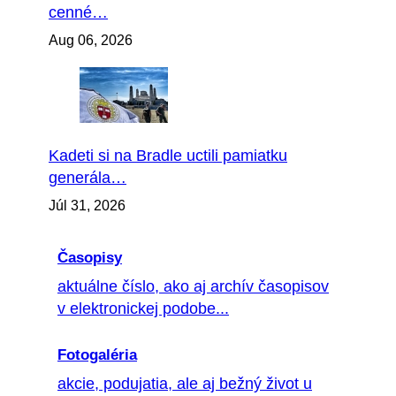
cenné…
Aug 06, 2026
Kadeti si na Bradle uctili pamiatku
generála…
Júl 31, 2026
Časopisy
aktuálne číslo, ako aj archív časopisov
v elektronickej podobe...
Fotogaléria
akcie, podujatia, ale aj bežný život u