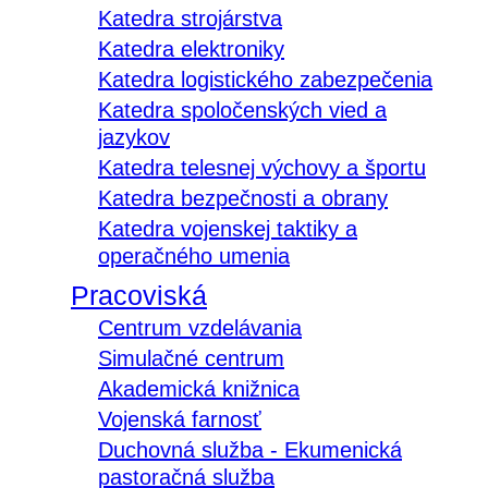
Katedra strojárstva
Katedra elektroniky
Katedra logistického zabezpečenia
Katedra spoločenských vied a
jazykov
Katedra telesnej výchovy a športu
Katedra bezpečnosti a obrany
Katedra vojenskej taktiky a
operačného umenia
Pracoviská
Centrum vzdelávania
Simulačné centrum
Akademická knižnica
Vojenská farnosť
Duchovná služba - Ekumenická
pastoračná služba