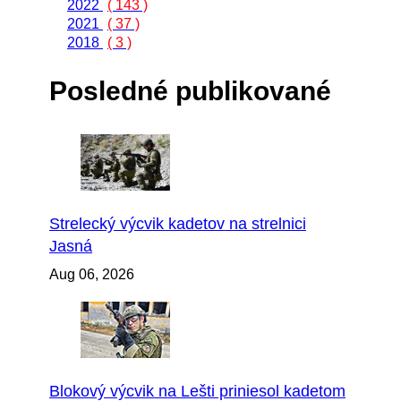
2022
( 143 )
2021
( 37 )
2018
( 3 )
Posledné publikované
Strelecký výcvik kadetov na strelnici
Jasná
Aug 06, 2026
Blokový výcvik na Lešti priniesol kadetom