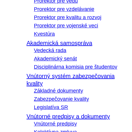
Prorektor pre vedu
Prorektor pre vzdelávanie
Prorektor pre kvalitu a rozvoj
Prorektor pre vojenské veci
Kvestúra
Akademická samospráva
Vedecká rada
Akademický senát
Disciplinárna komisia pre študentov
Vnútorný systém zabezpečovania
kvality
Základné dokumenty
Zabezpečovanie kvality
Legislatíva SR
Vnútorné predpisy a dokumenty
Vnútorné predpisy