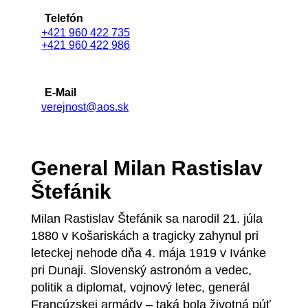
Telefón
+421 960 422 735
+421 960 422 986
E-Mail
verejnost@aos.sk
General Milan Rastislav
Štefánik
Milan Rastislav Štefánik sa narodil 21. júla
1880 v Košariskách a tragicky zahynul pri
leteckej nehode dňa 4. mája 1919 v Ivánke
pri Dunaji. Slovenský astronóm a vedec,
politik a diplomat, vojnový letec, generál
Francúzskej armády – taká bola životná púť