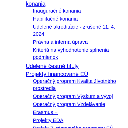
konania
Inauguračné konania
Habilitačné konania
Udelené akreditácie - zrušené 11. 4.
2024
Právna a interná úprava
Kritériá na vyhodnotenie splnenia
podmienok
Udelené čestné tituly
Projekty financované EÚ
Operačný program Kvalita životného
prostredia
Operačný program Výskum a vývoj
Operačný program Vzdelávanie
Erasmus +
Projekty EDA