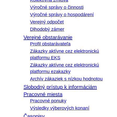
Kolektívna zmluva
Výročné správy o činnosti
Výročné správy o hospodárení
Verejný odpočet
Dlhodobý zámer
Verejné obstarávanie
Profil obstarávateľa
Zákazky aktívne cez elektronickú
platformu EKS
Zákazky aktívne cez elektronickú
platformu ezakazky
Archív zákaziek s nízkou hodnotou
Slobodný prístup k informáciám
Pracovné miesta
Pracovné ponuky
Výsledky výberových konaní
Časopisy