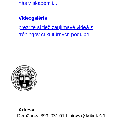
nás v akadémii...
Videogaléria
prezrite si tiež zaujímavé videá z
tréningov či kultúrnych podujatí...
Adresa
Demänová 393, 031 01 Liptovský Mikuláš 1