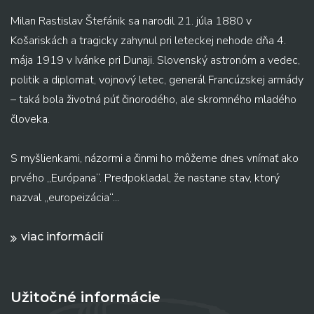
Milan Rastislav Štefánik sa narodil 21. júla 1880 v
Košariskách a tragicky zahynul pri leteckej nehode dňa 4.
mája 1919 v Ivánke pri Dunaji. Slovenský astronóm a vedec,
politik a diplomat, vojnový letec, generál Francúzskej armády
– taká bola životná púť činorodého, ale skromného mladého
človeka.
S myšlienkami, názormi a činmi ho môžeme dnes vnímať ako
prvého „Európana“. Predpokladal, že nastane stav, ktorý
nazval „europeizácia“...
viac informácií
Užitočné informácie