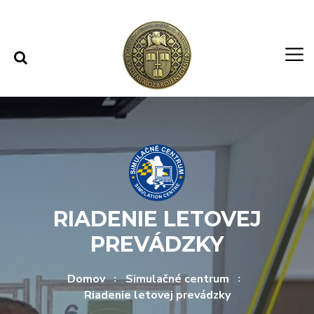
Rovno na obsah
Rovno na menu
RIADENIE LETOVEJ
PREVÁDZKY
Domov
Simulačné centrum
Riadenie letovej prevádzky