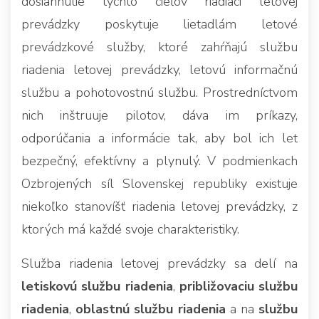
dosiahnutie týchto cieľov riadiaci letovej
prevádzky poskytuje lietadlám letové
prevádzkové služby, ktoré zahŕňajú službu
riadenia letovej prevádzky, letovú informačnú
službu a pohotovostnú službu. Prostredníctvom
nich inštruuje pilotov, dáva im príkazy,
odporúčania a informácie tak, aby bol ich let
bezpečný, efektívny a plynulý. V podmienkach
Ozbrojených síl Slovenskej republiky existuje
niekoľko stanovíšť riadenia letovej prevádzky, z
ktorých má každé svoje charakteristiky.
Služba riadenia letovej prevádzky sa delí na
letiskovú službu riadenia
,
približovaciu službu
riadenia
,
oblastnú službu riadenia
a na
službu