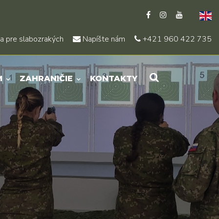
a pre slabozrakých
Napíšte nám
+421 960 422 735
M
ZAHRANIČIE
KONTAKTY