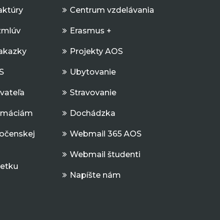
aktúry
Centrum vzdelávania
zmlúv
Erasmus +
Zakazky
Projekty AOS
S
Ubytovanie
ávateľa
Stravovanie
ormáciám
Dochádzka
očenskej
Webmail 365 AOS
Webmail študenti
jetku
Napíšte nám