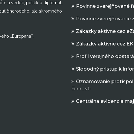
m a vedec, politik a diplomat,
Povinne zverejňované f
 púť činorodého, ale skromného
Povinné zverejňovanie 
Zákazky aktívne cez e
vého „Európana“.
Zákazky aktívne cez EK
Profil verejného obstar
Slobodný prístup k inf
Oznamovanie protispol
činnosti
Centrálna evidencia ma