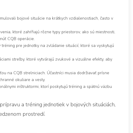
imulovali bojové situácie na krátkych vzdialenostiach, často v
nia, ktoré zahŕňajú rôzne typy priestorov, ako sú miestnosti,
ytnúť CQB operácie.
ý tréning pre jednotky na zvládanie situácií, ktoré sa vyskytujú
ciami streľby, ktoré vytvárajú zvukové a vizuálne efekty, aby
ou na CQB strelniciach. Účastníci musia dodržiavať prísne
chranné okuliare a vesty.
nálnymi inštruktormi, ktorí poskytujú tréning a spätnú väzbu
rípravu a tréning jednotiek v bojových situáciách,
medzenom prostredí.