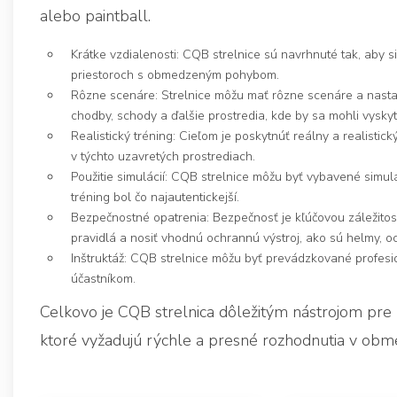
alebo paintball.
Krátke vzdialenosti: CQB strelnice sú navrhnuté tak, aby s
priestoroch s obmedzeným pohybom.
Rôzne scenáre: Strelnice môžu mať rôzne scenáre a nastave
chodby, schody a ďalšie prostredia, kde by sa mohli vysk
Realistický tréning: Cieľom je poskytnúť reálny a realistick
v týchto uzavretých prostrediach.
Použitie simulácií: CQB strelnice môžu byť vybavené simulá
tréning bol čo najautentickejší.
Bezpečnostné opatrenia: Bezpečnosť je kľúčovou záležitosť
pravidlá a nosiť vhodnú ochrannú výstroj, ako sú helmy, o
Inštruktáž: CQB strelnice môžu byť prevádzkované profesio
účastníkom.
Celkovo je CQB strelnica dôležitým nástrojom pre p
ktoré vyžadujú rýchle a presné rozhodnutia v ob