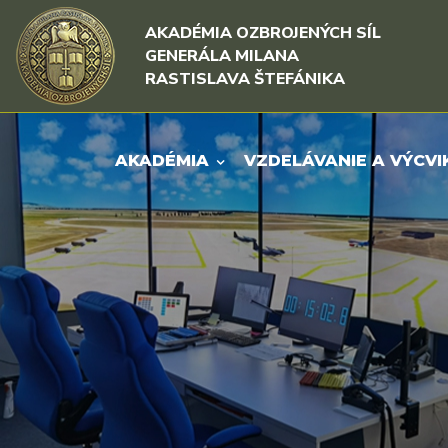
Rovno na obsah
Rovno na menu
AKADÉMIA OZBROJENÝCH SÍL
GENERÁLA MILANA
RASTISLAVA ŠTEFÁNIKA
AKADÉMIA
VZDELÁVANIE A VÝCVI