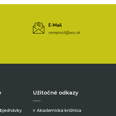
E-Mail
verejnost@aos.sk
e
Užitočné odkazy
objednávky
Akademická knižnica