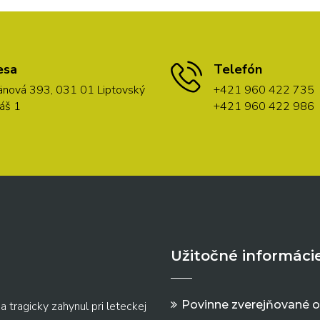
esa
Telefón
nová 393, 031 01 Liptovský
+421 960 422 735
áš 1
+421 960 422 986
Užitočné informáci
Povinne zverejňované 
a tragicky zahynul pri leteckej