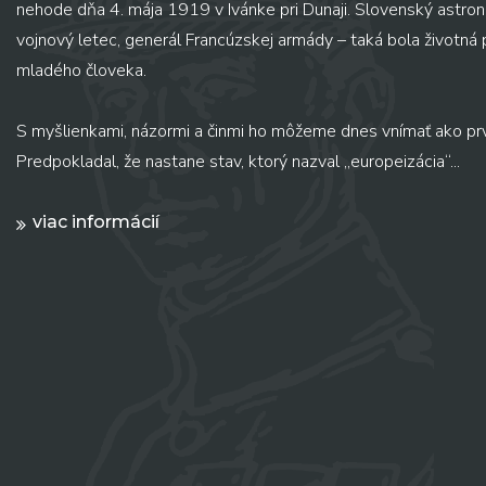
nehode dňa 4. mája 1919 v Ivánke pri Dunaji. Slovenský astronó
vojnový letec, generál Francúzskej armády – taká bola životná
mladého človeka.
S myšlienkami, názormi a činmi ho môžeme dnes vnímať ako pr
Predpokladal, že nastane stav, ktorý nazval „europeizácia“...
viac informácií