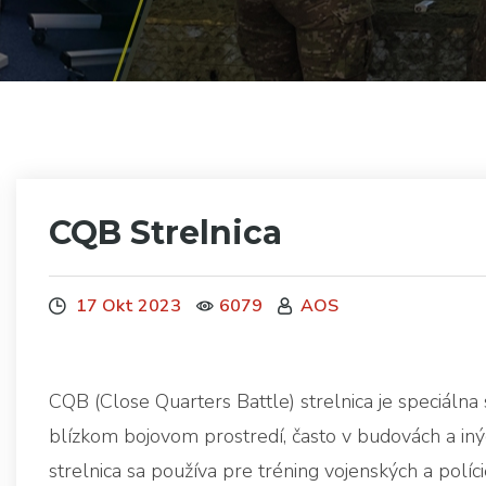
CQB Strelnica
17 Okt 2023
6079
AOS
CQB (Close Quarters Battle) strelnica je speciálna 
blízkom bojovom prostredí, často v budovách a in
strelnica sa používa pre tréning vojenských a políci