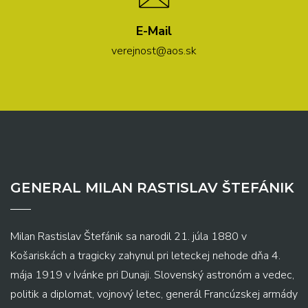
E-Mail
verejnost@aos.sk
GENERAL MILAN RASTISLAV ŠTEFÁNIK
Milan Rastislav Štefánik sa narodil 21. júla 1880 v
Košariskách a tragicky zahynul pri leteckej nehode dňa 4.
mája 1919 v Ivánke pri Dunaji. Slovenský astronóm a vedec,
politik a diplomat, vojnový letec, generál Francúzskej armády