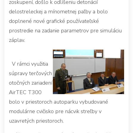
zoskupení, došlo k odlíšeniu detonácií
delostreleckej a mínometnej paľby a bolo
doplnené nové grafické používateľské
prostredie na zadanie parametrov pre simuláciu
záplav.
V rámci využitia
súpravy terčových
otočných zariadení
AirTEC T300
bolo v priestoroch autoparku vybudované
modulárne cvičisko pre nácvik streľby v
uzavretých priestoroch.