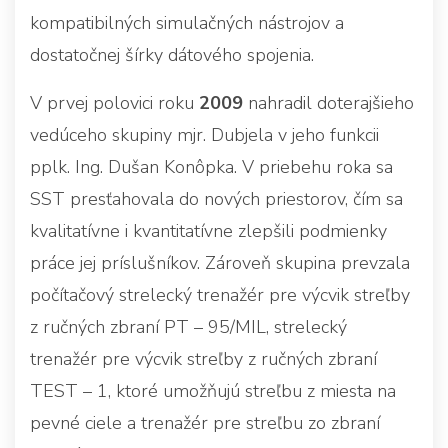
kompatibilných simulačných nástrojov a
dostatočnej šírky dátového spojenia.
V prvej polovici roku
2009
nahradil doterajšieho
vedúceho skupiny mjr. Dubjela v jeho funkcii
pplk. Ing. Dušan Konôpka. V priebehu roka sa
SST presťahovala do nových priestorov, čím sa
kvalitatívne i kvantitatívne zlepšili podmienky
práce jej príslušníkov. Zároveň skupina prevzala
počítačový strelecký trenažér pre výcvik streľby
z ručných zbraní PT – 95/MIL, strelecký
trenažér pre výcvik streľby z ručných zbraní
TEST – 1, ktoré umožňujú streľbu z miesta na
pevné ciele a trenažér pre streľbu zo zbraní