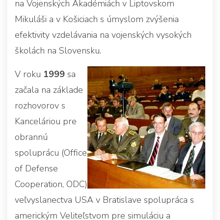
na Vojenských Akadémiách v Liptovskom
Mikuláši a v Košiciach s úmyslom zvýšenia
efektivity vzdelávania na vojenských vysokých
školách na Slovensku.
V roku
1999
sa
začala na základe
rozhovorov s
Kanceláriou pre
obrannú
spoluprácu (Office
of Defense
Cooperation, ODC)
veľvyslanectva USA v Bratislave spolupráca s
americkým Veliteľstvom pre simuláciu a