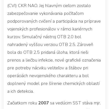
(CVI) CKR NAO. Jej hlavným cieľom zostalo
zabezpečovanie vykonávania počítačom
podporovaných cvičení a participácia na príprave
vojenských profesionálov v rámci kariérnych
kurzov. Simulačný nástroj OTB 2.0 bol
nahradený vyššou verziou OTB 2.5. Zároveň
bola do OTB 2.5 pridaná úloha, ktorá rieši
prenos a liečbu infekcie, nové grafické označenia
pre potreby nácviku veliteľov a štábov pri
operáciách nevojenského charakteru a bol
doplnený model pre šírenie chemických oblastí
a ich detekcia.
Začiatkom roku
2007
sa vedúcim SST stáva mjr.