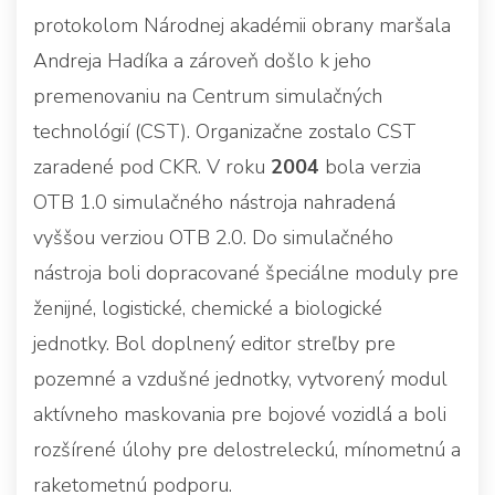
protokolom Národnej akadémii obrany maršala
Andreja Hadíka a zároveň došlo k jeho
premenovaniu na Centrum simulačných
technológií (CST). Organizačne zostalo CST
zaradené pod CKR. V roku
2004
bola verzia
OTB 1.0 simulačného nástroja nahradená
vyššou verziou OTB 2.0. Do simulačného
nástroja boli dopracované špeciálne moduly pre
ženijné, logistické, chemické a biologické
jednotky. Bol doplnený editor streľby pre
pozemné a vzdušné jednotky, vytvorený modul
aktívneho maskovania pre bojové vozidlá a boli
rozšírené úlohy pre delostreleckú, mínometnú a
raketometnú podporu.