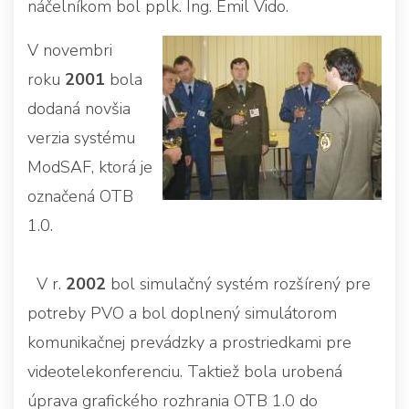
náčelníkom bol pplk. Ing. Emil Vido.
V novembri
roku
2001
bola
dodaná novšia
verzia systému
ModSAF, ktorá je
označená OTB
1.0.
V r.
2002
bol simulačný systém rozšírený pre
potreby PVO a bol doplnený simulátorom
komunikačnej prevádzky a prostriedkami pre
videotelekonferenciu. Taktiež bola urobená
úprava grafického rozhrania OTB 1.0 do