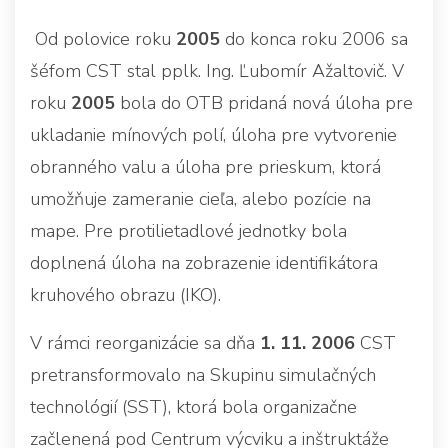
Od polovice roku
2005
do konca roku 2006 sa
šéfom CST stal pplk. Ing. Ľubomír Ažaltovič. V
roku
2005
bola do OTB pridaná nová úloha pre
ukladanie mínových polí, úloha pre vytvorenie
obranného valu a úloha pre prieskum, ktorá
umožňuje zameranie cieľa, alebo pozície na
mape. Pre protilietadlové jednotky bola
doplnená úloha na zobrazenie identifikátora
kruhového obrazu (IKO).
V rámci reorganizácie sa dňa
1. 11. 2006
CST
pretransformovalo na Skupinu simulačných
technológií (SST), ktorá bola organizačne
začlenená pod Centrum výcviku a inštruktáže