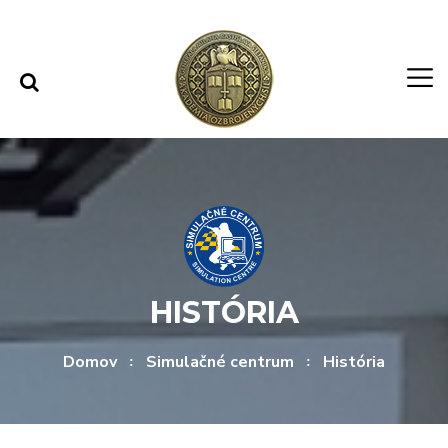
Rovno na obsah
Rovno na menu
HISTÓRIA
Domov
Simulačné centrum
História