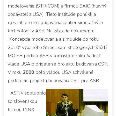
modelovanie (STRICOM) a firmou SAIC (hlavný
dodávateľ z USA). Tieto inštitúcie ponúkli a
rozvrhli projekt budovania centier simulačných
technológií v ASR. Na základe dokumentu
„Koncepcia modelovania a simulácie do roku
2010“ vydaného Strediskom strategických štúdií
MO SR podala ASR v tom istom roku žiadosť
vláde USA o pridelenie projektu budovania CST.
V roku
2000
bolo vládou USA schválené
pridelenie projektu budovania CST pre ASR.
ASR v spolupráci
so slovenskou
firmou LYNX