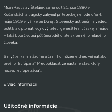
Milan Rastislav Štefánik sa narodil 21. júla 1880 v
Košariskách a tragicky zahynul pri leteckej nehode dňa 4.
mája 1919 v Ivánke pri Dunaji. Slovenský astronóm a vedec,
politik a diplomat, vojnový letec, generál Francúzskej armády
– taká bola životná púť činorodého, ale skromného mladého
človeka.
S myšlienkami, názormi a činmi ho môžeme dnes vnímať ako
prvého „Európana“. Predpokladal, že nastane stav, ktorý
nazval „europeizácia“...
viac informácií
Užitočné informácie