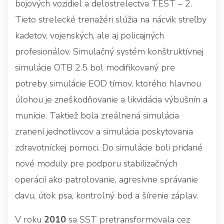
bojových vozidiel a delostrelectva TEST – 2.
Tieto strelecké trenažéri slúžia na nácvik streľby
kadetov, vojenských, ale aj policajných
profesionálov. Simulačný systém konštruktívnej
simulácie OTB 2.5 bol modifikovaný pre
potreby simulácie EOD tímov, ktorého hlavnou
úlohou je zneškodňovanie a likvidácia výbušnín a
munície. Taktiež bola zreálnená simulácia
zranení jednotlivcov a simulácia poskytovania
zdravotníckej pomoci. Do simulácie boli pridané
nové moduly pre podporu stabilizačných
operácií ako patrolovanie, agresívne správanie
davu, útok psa, kontrolný bod a šírenie záplav.
V roku
2010
sa SST pretransformovala cez