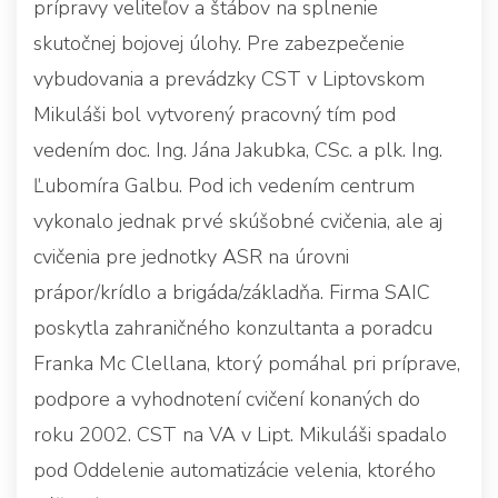
prípravy veliteľov a štábov na splnenie
skutočnej bojovej úlohy. Pre zabezpečenie
vybudovania a prevádzky CST v Liptovskom
Mikuláši bol vytvorený pracovný tím pod
vedením doc. Ing. Jána Jakubka, CSc. a plk. Ing.
Ľubomíra Galbu. Pod ich vedením centrum
vykonalo jednak prvé skúšobné cvičenia, ale aj
cvičenia pre jednotky ASR na úrovni
prápor/krídlo a brigáda/základňa. Firma SAIC
poskytla zahraničného konzultanta a poradcu
Franka Mc Clellana, ktorý pomáhal pri príprave,
podpore a vyhodnotení cvičení konaných do
roku 2002. CST na VA v Lipt. Mikuláši spadalo
pod Oddelenie automatizácie velenia, ktorého