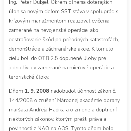
Ing. Peter Dubjel. Okrem plnenia doterajších
úloh sa novým cieľom SST stáva v spolupráci s
krízovým manažmentom realizovať cvičenia
zamerané na nevojenské operácie, ako
odstraňovanie škôd po prírodných katastrofách,
demonštrácie a záchranárske akcie. K tomuto
cieľu boli do OTB 2.5 doplnené úlohy pre
jednotlivcov zamerané na mierové operácie a
teroristické útoky.
Dňom
1. 9. 2008
nadobudol účinnosť zákon č.
144/2008 o zrušení Národnej akadémie obrany
maršala Andreja Hadika a o zmene a doplnení
niektorých zákonov, ktorým prešli práva a
povinnosti z NAO na AOS. Týmto dňom bolo