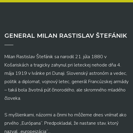
GENERAL MILAN RASTISLAV ŠTEFÁNIK
Milan Rastislav Štefánik sa narodil 21. júla 1880 v
Košariskách a tragicky zahynul pri leteckej nehode dňa 4.
mája 1919 v Ivánke pri Dunaji. Slovenský astronóm a vedec,
politik a diplomat, vojnový letec, generál Francúzskej armády
– taká bola životná púť činorodého, ale skromného mladého
človeka.
S myšlienkami, názormi a činmi ho môžeme dnes vnímať ako
prvého „Európana“. Predpokladal, že nastane stav, ktorý
nazval „europeizácia“...