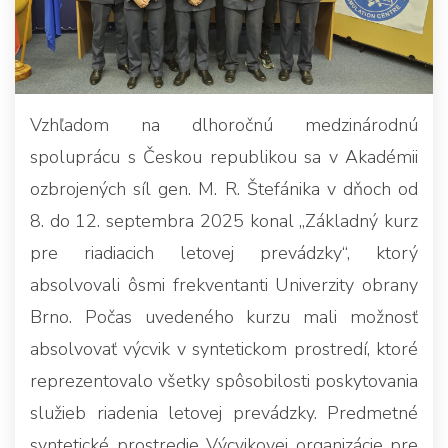
Vzhľadom na dlhoročnú medzinárodnú
spoluprácu s Českou republikou sa v Akadémii
ozbrojených síl gen. M. R. Štefánika v dňoch od
8. do 12. septembra 2025 konal „Základný kurz
pre riadiacich letovej prevádzky“, ktorý
absolvovali ôsmi frekventanti Univerzity obrany
Brno. Počas uvedeného kurzu mali možnosť
absolvovať výcvik v syntetickom prostredí, ktoré
reprezentovalo všetky spôsobilosti poskytovania
služieb riadenia letovej prevádzky. Predmetné
syntetické prostredie Výcvikovej organizácie pre