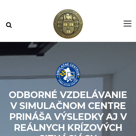
Rovno na obsah
Rovno na menu
ODBORNÉ VZDELÁVANIE
V SIMULAČNOM CENTRE
PRINÁŠA VÝSLEDKY AJ V
REÁLNYCH KRÍZOVÝCH