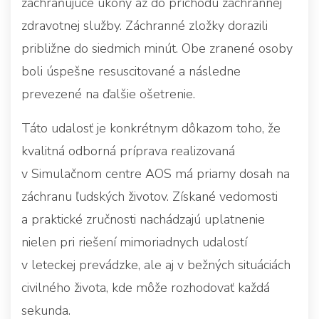
zachraňujúce úkony až do príchodu záchrannej
zdravotnej služby. Záchranné zložky dorazili
približne do siedmich minút. Obe zranené osoby
boli úspešne resuscitované a následne
prevezené na ďalšie ošetrenie.
Táto udalosť je konkrétnym dôkazom toho, že
kvalitná odborná príprava realizovaná
v Simulačnom centre AOS má priamy dosah na
záchranu ľudských životov. Získané vedomosti
a praktické zručnosti nachádzajú uplatnenie
nielen pri riešení mimoriadnych udalostí
v leteckej prevádzke, ale aj v bežných situáciách
civilného života, kde môže rozhodovať každá
sekunda.