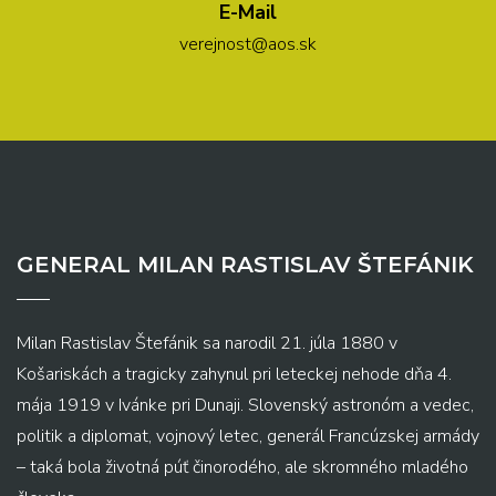
E-Mail
verejnost@aos.sk
GENERAL MILAN RASTISLAV ŠTEFÁNIK
Milan Rastislav Štefánik sa narodil 21. júla 1880 v
Košariskách a tragicky zahynul pri leteckej nehode dňa 4.
mája 1919 v Ivánke pri Dunaji. Slovenský astronóm a vedec,
politik a diplomat, vojnový letec, generál Francúzskej armády
– taká bola životná púť činorodého, ale skromného mladého