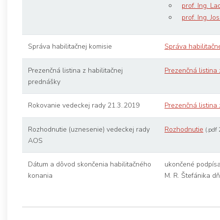
prof. Ing. L
prof. Ing. Jo
Správa habilitačnej komisie
Správa habilitačn
Prezenčná listina z habilitačnej
Prezenčná listina 
prednášky
Rokovanie vedeckej rady 21.3..2019
Prezenčná listina
Rozhodnutie (uznesenie) vedeckej rady
Rozhodnutie
(.pdf
AOS
Dátum a dôvod skončenia habilitačného
ukončené podpísa
konania
M. R. Štefánika d