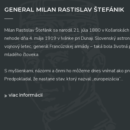
GENERAL MILAN RASTISLAV ŠTEFÁNIK
Milan Rastislav Štefánik sa narodil 21. júla 1880 v Košariskách 
nehode dňa 4. mája 1919 v Ivánke pri Dunaji. Slovenský astronó
vojnový letec, generál Francúzskej armády – taká bola životná
mladého človeka.
S myšlienkami, názormi a činmi ho môžeme dnes vnímať ako pr
Predpokladal, že nastane stav, ktorý nazval „europeizácia“...
viac informácií