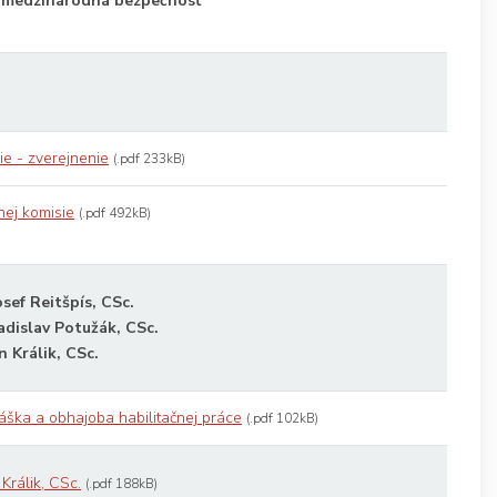
a medzinárodná bezpečnosť
ie - zverejnenie
(.pdf 233kB)
nej komisie
(.pdf 492kB)
osef Reitšpís, CSc.
Ladislav Potužák, CSc.
n Králik, CSc.
áška a obhajoba habilitačnej práce
(.pdf 102kB)
 Králik, CSc.
(.pdf 188kB)