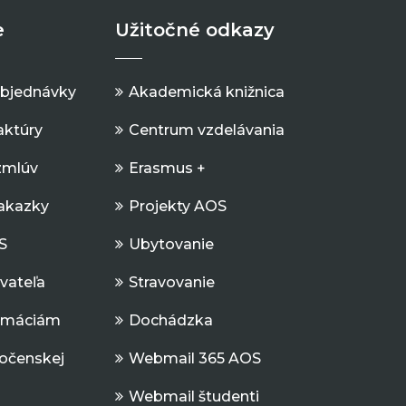
e
Užitočné odkazy
objednávky
Akademická knižnica
aktúry
Centrum vzdelávania
zmlúv
Erasmus +
Zakazky
Projekty AOS
S
Ubytovanie
ávateľa
Stravovanie
ormáciám
Dochádzka
očenskej
Webmail 365 AOS
Webmail študenti