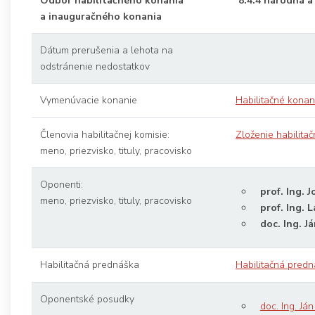
Odbor habilitačného konania
8.4.4 národná 
a inauguračného konania
Dátum prerušenia a lehota na
odstránenie nedostatkov
Vymenúvacie konanie
Habilitačné konan
Členovia habilitačnej komisie:
Zloženie habilitač
meno, priezvisko, tituly, pracovisko
Oponenti:
prof. Ing. J
meno, priezvisko, tituly, pracovisko
prof. Ing. 
doc. Ing. Já
Habilitačná prednáška
Habilitačná predn
Oponentské posudky
doc. Ing. Ján