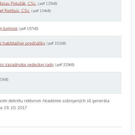
adislav Potužák, CSc.
(.pdf 125kB)
sef Reitšpís, CSc.
(.pdf 104kB)
ej komisie
(.pdf 157kB)
z habilitačnej prednášky
(.pdf 332kB)
 zo zasadnutia vedeckej rady
(.pdf 329kB)
 23kB)
ním dekrétu rektorom Akadémie ozbrojených síl generála
ňa 19. 10. 2017