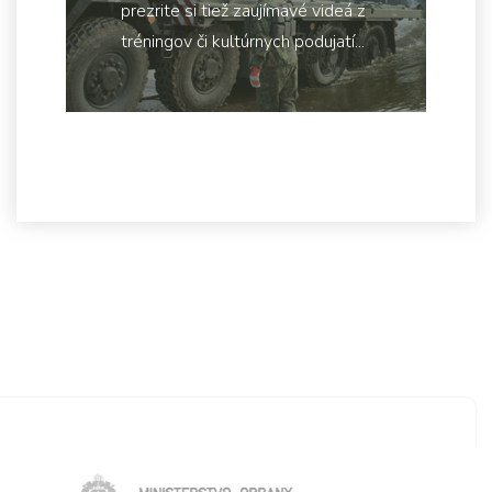
prezrite si tiež zaujímavé videá z
tréningov či kultúrnych podujatí...