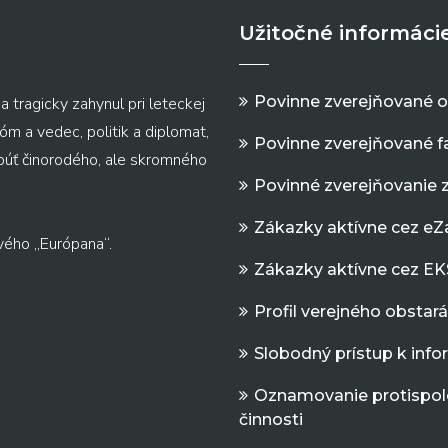
Užitočné informáci
Povinne zverejňované 
a tragicky zahynul pri leteckej
m a vedec, politik a diplomat,
Povinne zverejňované f
 púť činorodého, ale skromného
Povinné zverejňovanie 
Zákazky aktívne cez e
vého „Európana“.
Zákazky aktívne cez EK
Profil verejného obstar
Slobodný prístup k inf
Oznamovanie protispol
činnosti