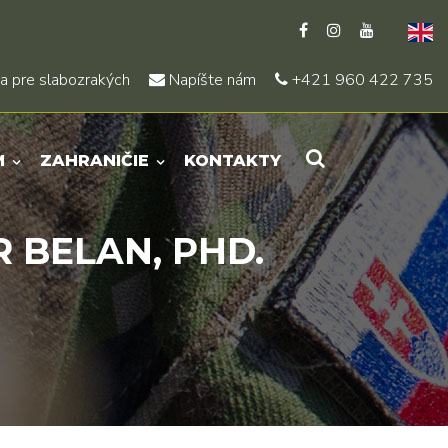
a pre slabozrakých
Napíšte nám
+421 960 422 735
M
ZAHRANIČIE
KONTAKTY
 BELAN, PHD.