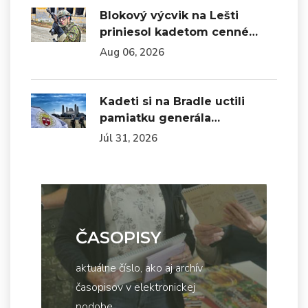
Blokový výcvik na Lešti
priniesol kadetom cenné…
Aug 06, 2026
Kadeti si na Bradle uctili
pamiatku generála…
Júl 31, 2026
ČASOPISY
aktuálne číslo, ako aj archív
časopisov v elektronickej
podobe...