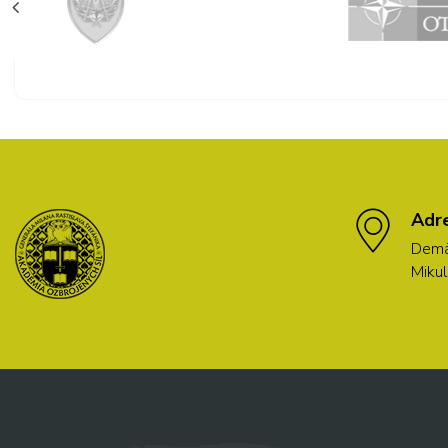
Adr
Demä
Mikul