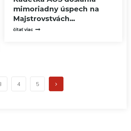
mimoriadny úspech na
Majstrovstvách…
čítať viac
3
4
5