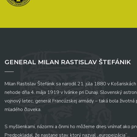
GENERAL MILAN RASTISLAV ŠTEFÁNIK
Milan Rastislav Štefánik sa narodil 21. júla 1880 v Košariskách 
nehode dňa 4. mája 1919 v Ivánke pri Dunaji. Slovenský astronó
vojnový letec, generál Francúzskej armády – taká bola životná
mladého človeka.
S myšlienkami, názormi a činmi ho môžeme dnes vnímať ako pr
Predpokladal, že nastane stav, ktorý nazval „europeizácia“...