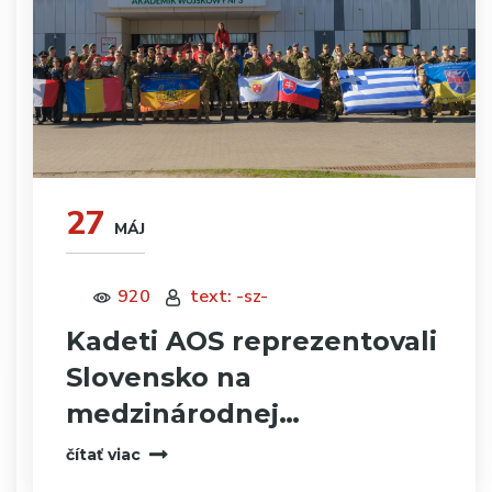
27
MÁJ
920
text: -sz-
Kadeti AOS reprezentovali
Slovensko na
medzinárodnej…
čítať viac