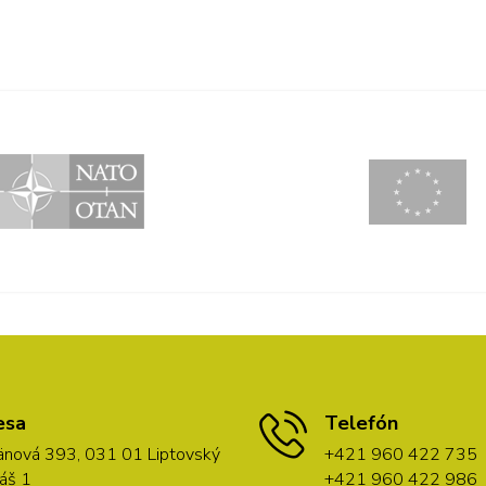
esa
Telefón
nová 393, 031 01 Liptovský
+421 960 422 735
áš 1
+421 960 422 986