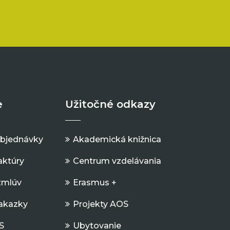
e
Užitočné odkazy
objednávky
Akademická knižnica
aktúry
Centrum vzdelávania
zmlúv
Erasmus +
Zakazky
Projekty AOS
S
Ubytovanie