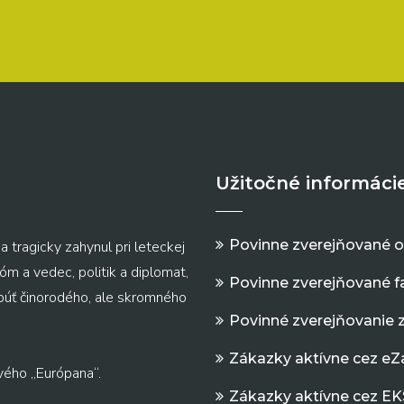
Užitočné informáci
Povinne zverejňované 
a tragicky zahynul pri leteckej
m a vedec, politik a diplomat,
Povinne zverejňované f
 púť činorodého, ale skromného
Povinné zverejňovanie 
Zákazky aktívne cez e
vého „Európana“.
Zákazky aktívne cez EK