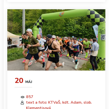
20
MÁJ
857
text a foto: KTVaŠ, kdt. Adam, slob.
Klementisová