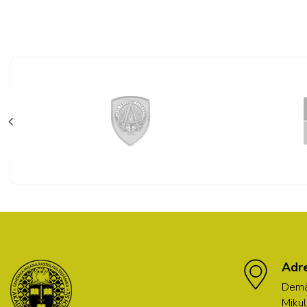
Adr
Demä
Mikul