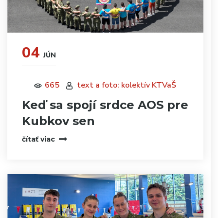
04
JÚN
665
text a foto: kolektív KTVaŠ
Keď sa spojí srdce AOS pre
Kubkov sen
čítať viac