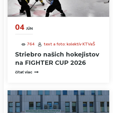
04
JÚN
764
text a foto: kolektív KTVaŠ
Striebro našich hokejistov
na FIGHTER CUP 2026
čítať viac