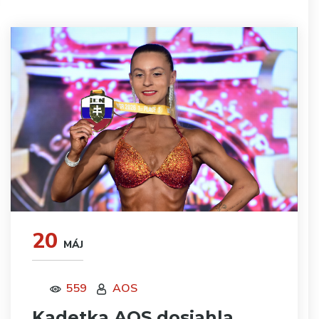
20
MÁJ
559
AOS
Kadetka AOS dosiahla