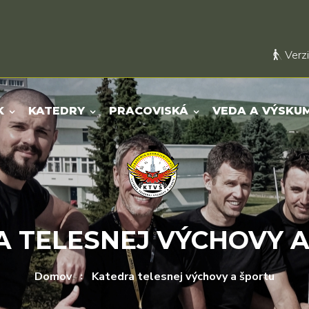
Verzi
K
KATEDRY
PRACOVISKÁ
VEDA A VÝSKU
 TELESNEJ VÝCHOVY 
Domov
Katedra telesnej výchovy a športu