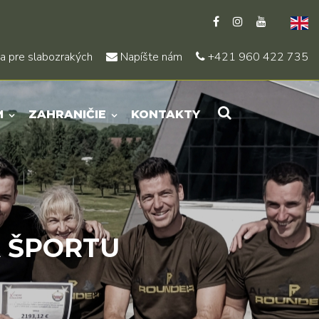
a pre slabozrakých
Napíšte nám
+421 960 422 735
M
ZAHRANIČIE
KONTAKTY
A ŠPORTU