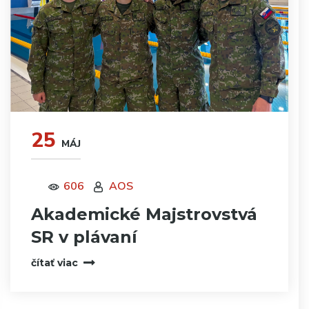
25
MÁJ
606
AOS
Akademické Majstrovstvá
SR v plávaní
čítať viac