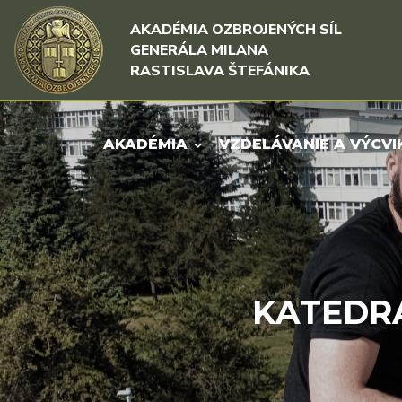
Rovno na obsah
Rovno na menu
AKADÉMIA OZBROJENÝCH SÍL
GENERÁLA MILANA
RASTISLAVA ŠTEFÁNIKA
AKADÉMIA
VZDELÁVANIE A VÝCVI
KATEDRA