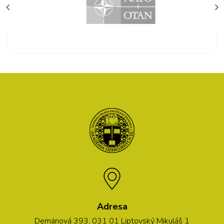
Adresa
Demänová 393, 031 01 Liptovský Mikuláš 1