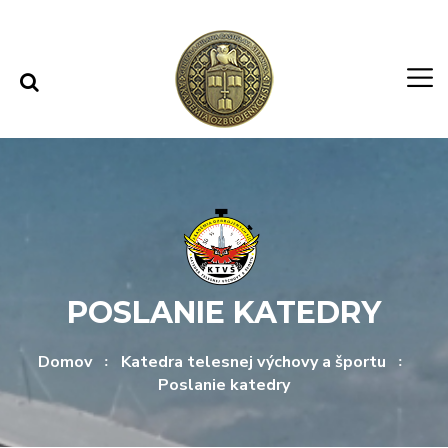
Rovno na obsah
Rovno na menu
POSLANIE KATEDRY
Domov
Katedra telesnej výchovy a športu
Poslanie katedry