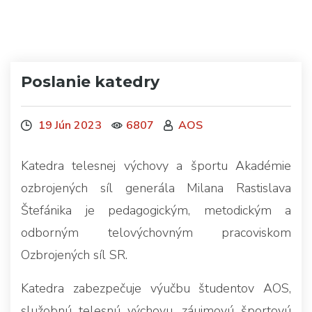
Poslanie katedry
19 Jún 2023
6807
AOS
Katedra telesnej výchovy a športu Akadémie
ozbrojených síl generála Milana Rastislava
Štefánika je pedagogickým, metodickým a
odborným telovýchovným pracoviskom
Ozbrojených síl SR.
Katedra zabezpečuje výučbu študentov AOS,
služobnú telesnú výchovu, záujmovú športovú