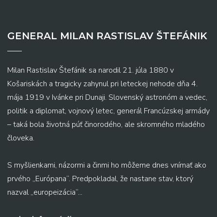
GENERAL MILAN RASTISLAV ŠTEFÁNIK
Milan Rastislav Štefánik sa narodil 21. júla 1880 v
Košariskách a tragicky zahynul pri leteckej nehode dňa 4.
mája 1919 v Ivánke pri Dunaji. Slovenský astronóm a vedec,
politik a diplomat, vojnový letec, generál Francúzskej armády
– taká bola životná púť činorodého, ale skromného mladého
človeka.
S myšlienkami, názormi a činmi ho môžeme dnes vnímať ako
prvého „Európana“. Predpokladal, že nastane stav, ktorý
nazval „europeizácia“...