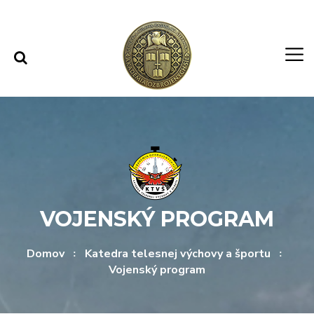
Rovno na obsah
Rovno na menu
VOJENSKÝ PROGRAM
Domov
Katedra telesnej výchovy a športu
Vojenský program