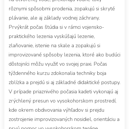
rôznymi spôsobmi prodenia, zopakujú si skryté
plávanie, ale aj základy vodnej záchrany.
Prvýkrát počas štúdia si v rámci vojensko-
praktického lezenia vyskúšajú lezenie,
zlaňovanie, istenie na skale a zopakujú si
improvizované spôsoby lezenia, ktoré ako budúci
dôstojníci môžu využiť vo svojej praxi. Počas
týždenného kurzu zdokonalia techniky boja
zblízka a prejdú si aj základné didaktické postupy.
V prípade priaznivého počasia kadeti vykonajú aj
zrýchlený presun vo vysokohorskom prostredí,
kde okrem obdivovania výhľadov si prejdu
zostrojenie improvizovaných nosidiel, orientáciu a
prvú pomoc vo vysokohorskom teréne.