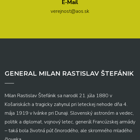
E-Mail
verejnost@aos.sk
GENERAL MILAN RASTISLAV ŠTEFÁNIK
Milan Rastislav Štefánik sa narodil 21. júla 1880 v
Košariskách a tragicky zahynul pri leteckej nehode dňa 4.
mája 1919 v Ivánke pri Dunaji. Slovenský astronóm a vedec,
politik a diplomat, vojnový letec, generál Francúzskej armády
– taká bola životná púť činorodého, ale skromného mladého
človeka.