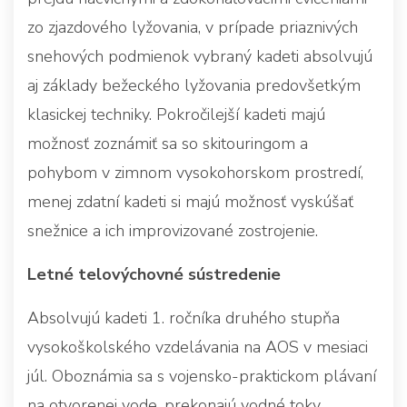
zo zjazdového lyžovania, v prípade priaznivých
snehových podmienok vybraný kadeti absolvujú
aj základy bežeckého lyžovania predovšetkým
klasickej techniky. Pokročilejší kadeti majú
možnosť zoznámiť sa so skitouringom a
pohybom v zimnom vysokohorskom prostredí,
menej zdatní kadeti si majú možnosť vyskúšať
snežnice a ich improvizované zostrojenie.
Letné telovýchovné sústredenie
Absolvujú kadeti 1. ročníka druhého stupňa
vysokoškolského vzdelávania na AOS v mesiaci
júl. Oboznámia sa s vojensko-praktickom plávaní
na otvorenej vode, prekonajú vodné toky