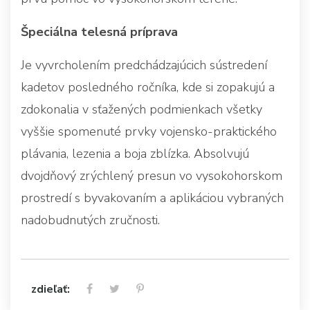
Špeciálna telesná príprava
Je vyvrcholením predchádzajúcich sústredení
kadetov posledného ročníka, kde si zopakujú a
zdokonalia v sťažených podmienkach všetky
vyššie spomenuté prvky vojensko-praktického
plávania, lezenia a boja zblízka. Absolvujú
dvojdňový zrýchlený presun vo vysokohorskom
prostredí s byvakovaním a aplikáciou vybraných
nadobudnutých zručnosti.
zdieľať: