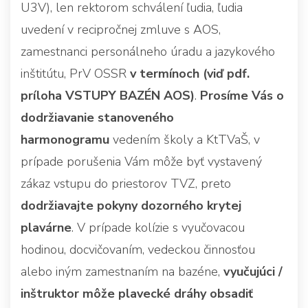
U3V), len rektorom schválení ľudia, ľudia
uvedení v recipročnej zmluve s AOS,
zamestnanci personálneho úradu a jazykového
inštitútu, PrV OSSR
v termínoch (viď pdf.
príloha VSTUPY BAZÉN AOS)
.
Prosíme Vás o
dodržiavanie stanoveného
harmonogramu
vedením školy a KtTVaŠ, v
prípade porušenia Vám môže byť vystavený
zákaz vstupu do priestorov TVZ, preto
dodržiavajte pokyny dozorného krytej
plavárne
. V prípade kolízie s vyučovacou
hodinou, docvičovaním, vedeckou činnosťou
alebo iným zamestnaním na bazéne,
vyučujúci /
inštruktor môže plavecké dráhy obsadiť