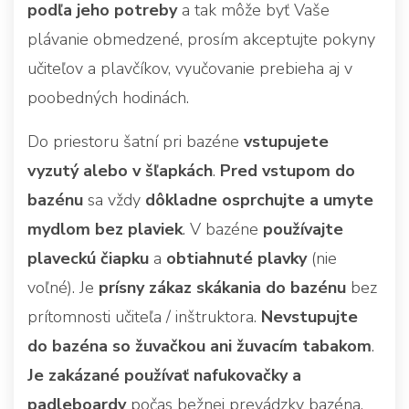
podľa jeho potreby
a tak môže byť Vaše
plávanie obmedzené, prosím akceptujte pokyny
učiteľov a plavčíkov, vyučovanie prebieha aj v
poobedných hodinách.
Do priestoru šatní pri bazéne
vstupujete
vyzutý alebo v šľapkách
.
Pred vstupom do
bazénu
sa vždy
dôkladne osprchujte a umyte
mydlom bez plaviek
. V bazéne
používajte
plaveckú čiapku
a
obtiahnuté plavky
(nie
voľné). Je
prísny zákaz skákania do bazénu
bez
prítomnosti učiteľa / inštruktora.
Nevstupujte
do bazéna so žuvačkou ani žuvacím tabakom
.
Je zakázané používať nafukovačky a
padleboardy
počas bežnej prevádzky bazéna,