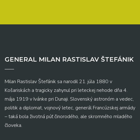
GENERAL MILAN RASTISLAV ŠTEFÁNIK
Milan Rastislav Štefánik sa narodil 21. júla 1880 v
Košariskách a tragicky zahynul pri leteckej nehode dňa 4.
mája 1919 v Ivánke pri Dunaji. Slovenský astronóm a vedec,
politik a diplomat, vojnový letec, generál Francúzskej armády
– taká bola životná púť činorodého, ale skromného mladého
človeka.