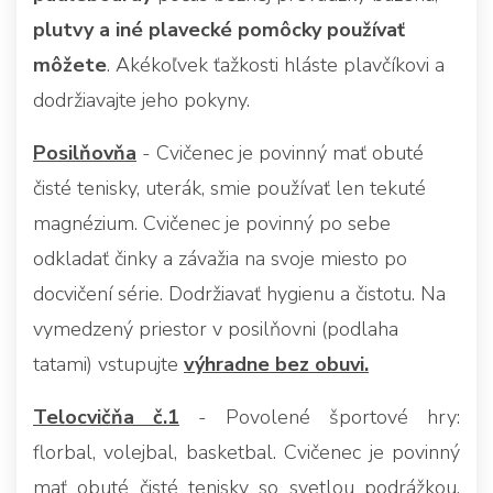
plutvy a iné plavecké pomôcky používať
môžete
. Akékoľvek ťažkosti hláste plavčíkovi a
dodržiavajte jeho pokyny.
Posilňovňa
- Cvičenec je povinný mať obuté
čisté tenisky, uterák, smie používať len tekuté
magnézium. Cvičenec je povinný po sebe
odkladať činky a závažia na svoje miesto po
docvičení série. Dodržiavať hygienu a čistotu. Na
vymedzený priestor v posilňovni (podlaha
tatami) vstupujte
výhradne bez obuvi.
Telocvičňa č.1
- Povolené športové hry:
florbal, volejbal, basketbal. Cvičenec je povinný
mať obuté čisté tenisky so svetlou podrážkou.