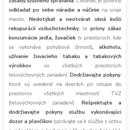
zásady slušného správania
. Cvičenec je povinný
odkladať po sebe náradie a náčinie
na svoje
miesto.
Nedotýkať a neotvárať okná kvôli
rekupurácií vzduchotechniky
. Je
prísny zákaz
konzumácie jedla, žuvačiek
(v priestoroch, kde
sa vykonáva pohybová činnosť)
, alkoholu,
užívanie žuvacieho tabaku a tabakových
výrobkov
vo všetkých priestoroch
telovýchovných zariadení.
Dodržiavajte pokyny
,
ktoré sú uvedené na dverách pri vstupe do
priestorov všetkých miestností TVZ
(telovýchovných zariadení).
Rešpektujte a
dodržiavajte pokyny službu vykonávajúci
dozor a plavčíkov
(správajte sa k službe s úctou