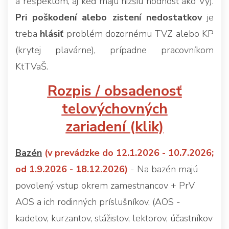
a rešpektom, aj keď majú nižšiu hodnosť ako Vy).
Pri poškodení alebo zistení nedostatkov
je
treba
hlásiť
problém dozornému TVZ alebo KP
(krytej plavárne), prípadne pracovníkom
KtTVaŠ.
Rozpis / obsadenosť
telovýchovných
zariadení (klik)
Bazén
(v prevádzke do 12.1.2026 - 10.7.2026;
od 1.9.2026 - 18.12.2026)
- Na bazén majú
povolený vstup okrem zamestnancov + PrV
AOS a ich rodinných príslušníkov, (AOS -
kadetov, kurzantov, stážistov, lektorov, účastníkov