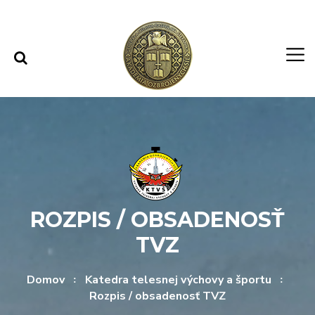
Rovno na obsah
Rovno na menu
ROZPIS / OBSADENOSŤ
TVZ
Domov
Katedra telesnej výchovy a športu
Rozpis / obsadenosť TVZ