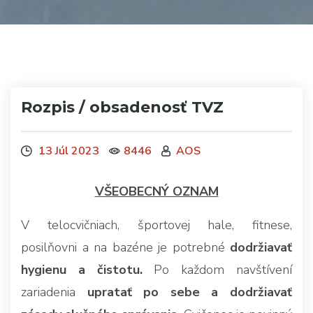
Rozpis / obsadenosť TVZ
13 Júl 2023
8446
AOS
VŠEOBECNÝ OZNAM
V telocvičniach, športovej hale, fitnese,
posilňovni a na bazéne je potrebné
dodržiavať
hygienu a čistotu.
Po každom navštívení
zariadenia
upratať po sebe a dodržiavať