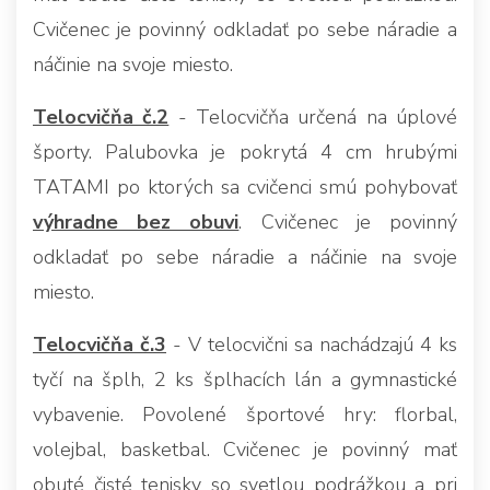
Cvičenec je povinný odkladať po sebe náradie a
náčinie na svoje miesto.
Telocvičňa č.2
- Telocvičňa určená na úplové
športy. Palubovka je pokrytá 4 cm hrubými
TATAMI po ktorých sa cvičenci smú pohybovať
výhradne bez obuvi
. Cvičenec je povinný
odkladať po sebe náradie a náčinie na svoje
miesto.
Telocvičňa č.3
- V telocvični sa nachádzajú 4 ks
tyčí na šplh, 2 ks šplhacích lán a gymnastické
vybavenie. Povolené športové hry: florbal,
volejbal, basketbal. Cvičenec je povinný mať
obuté čisté tenisky so svetlou podrážkou a pri