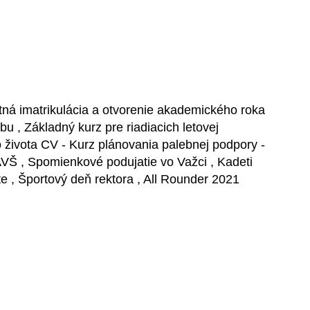
stná imatrikulácia a otvorenie akademického roka
u , Základný kurz pre riadiacich letovej
ivota CV - Kurz plánovania palebnej podpory -
VŠ , Spomienkové podujatie vo Važci , Kadeti
e , Športový deň rektora , All Rounder 2021