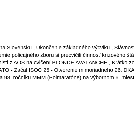
osti na Slovensku , Ukončenie základného výcviku , Slávno
ie policajného zboru si precvičili činnosť krízového štáb
nisti z AOS na cvičení BLONDE AVALANCHE , Krátko zo ž
ATO - Začal ISOC 25 - Otvorenie mimoriadneho 26. DKA
t na 98. ročníku MMM (Polmaratóne) na výbornom 6. miest