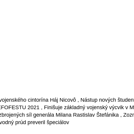
ojenského cintorína Háj Nicovô , Nástup nových študen
EFOFESTU 2021 , Finišuje základný vojenský výcvik v M
brojených síl generála Milana Rastislav Štefánika , Zo
ý vodný prúd preveril špeciálov