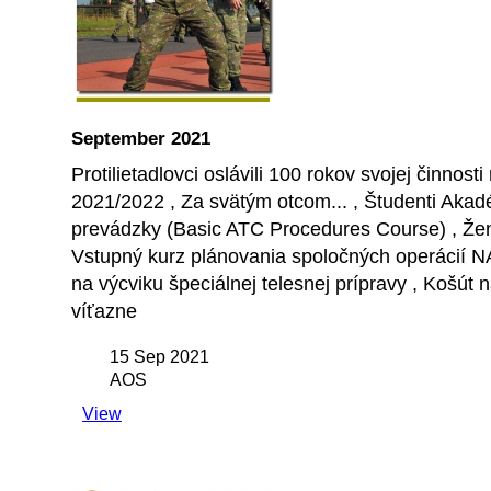
September 2021
Protilietadlovci oslávili 100 rokov svojej činn
2021/2022 , Za svätým otcom... , Študenti Akadém
prevádzky (Basic ATC Procedures Course) , Že
Vstupný kurz plánovania spoločných operácií N
na výcviku špeciálnej telesnej prípravy , Košú
víťazne
15 Sep 2021
AOS
View