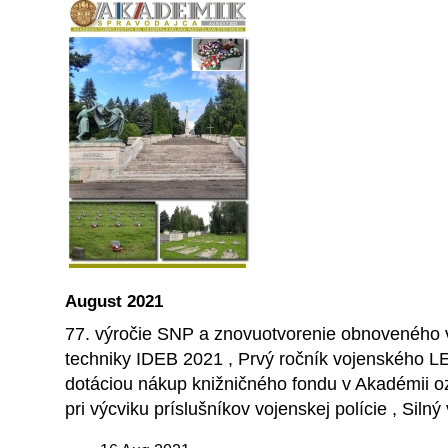
August 2021
77. výročie SNP a znovuotvorenie obnoveného v
techniky IDEB 2021 , Prvý ročník vojenského L
dotáciou nákup knižničného fondu v Akadémii oz
pri výcviku príslušníkov vojenskej polície , Siln