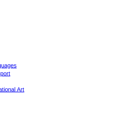
guages
port
tional Art