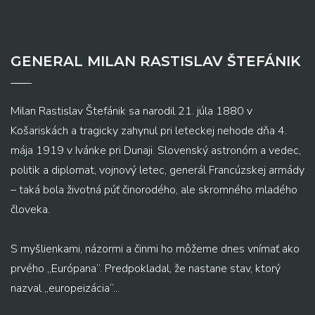
GENERAL MILAN RASTISLAV ŠTEFÁNIK
Milan Rastislav Štefánik sa narodil 21. júla 1880 v
Košariskách a tragicky zahynul pri leteckej nehode dňa 4.
mája 1919 v Ivánke pri Dunaji. Slovenský astronóm a vedec,
politik a diplomat, vojnový letec, generál Francúzskej armády
– taká bola životná púť činorodého, ale skromného mladého
človeka.
S myšlienkami, názormi a činmi ho môžeme dnes vnímať ako
prvého „Európana“. Predpokladal, že nastane stav, ktorý
nazval „europeizácia“...