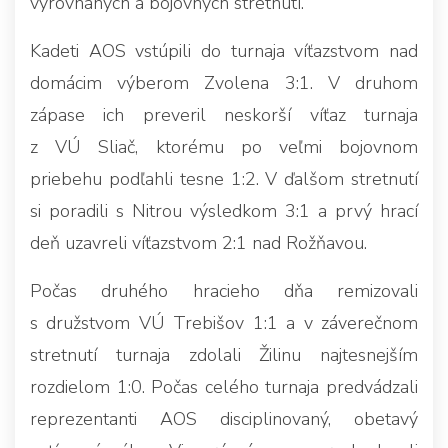
vyrovnaných a bojovných stretnutí.
Kadeti AOS vstúpili do turnaja víťazstvom nad
domácim výberom Zvolena 3:1. V druhom
zápase ich preveril neskorší víťaz turnaja
z VÚ Sliač, ktorému po veľmi bojovnom
priebehu podľahli tesne 1:2. V ďalšom stretnutí
si poradili s Nitrou výsledkom 3:1 a prvý hrací
deň uzavreli víťazstvom 2:1 nad Rožňavou.
Počas druhého hracieho dňa remizovali
s družstvom VÚ Trebišov 1:1 a v záverečnom
stretnutí turnaja zdolali Žilinu najtesnejším
rozdielom 1:0. Počas celého turnaja predvádzali
reprezentanti AOS disciplinovaný, obetavý