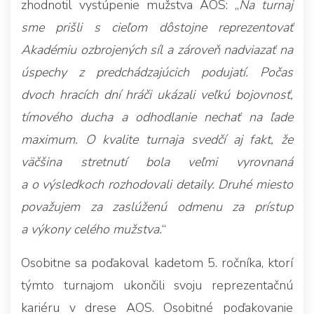
zhodnotil vystúpenie mužstva AOS: „
Na turnaj
sme prišli s cieľom dôstojne reprezentovať
Akadémiu ozbrojených síl a zároveň nadviazať na
úspechy z predchádzajúcich podujatí. Počas
dvoch hracích dní hráči ukázali veľkú bojovnosť,
tímového ducha a odhodlanie nechať na ľade
maximum. O kvalite turnaja svedčí aj fakt, že
väčšina stretnutí bola veľmi vyrovnaná
a o výsledkoch rozhodovali detaily. Druhé miesto
považujem za zaslúženú odmenu za prístup
a výkony celého mužstva.
“
Osobitne sa poďakoval kadetom 5. ročníka, ktorí
týmto turnajom ukončili svoju reprezentačnú
kariéru v drese AOS. Osobitné poďakovanie