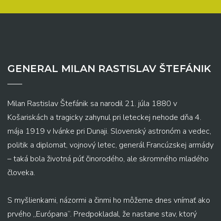
GENERAL MILAN RASTISLAV ŠTEFÁNIK
Milan Rastislav Štefánik sa narodil 21. júla 1880 v
Košariskách a tragicky zahynul pri leteckej nehode dňa 4.
mája 1919 v Ivánke pri Dunaji. Slovenský astronóm a vedec,
politik a diplomat, vojnový letec, generál Francúzskej armády
– taká bola životná púť činorodého, ale skromného mladého
človeka.
S myšlienkami, názormi a činmi ho môžeme dnes vnímať ako
prvého „Európana“. Predpokladal, že nastane stav, ktorý