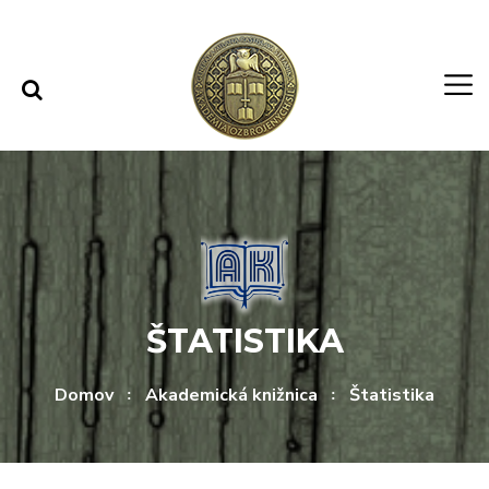
Rovno na obsah
Rovno na menu
ŠTATISTIKA
Domov
Akademická knižnica
Štatistika