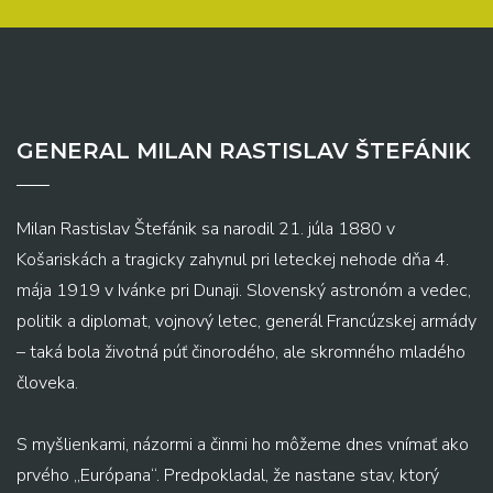
GENERAL MILAN RASTISLAV ŠTEFÁNIK
Milan Rastislav Štefánik sa narodil 21. júla 1880 v
Košariskách a tragicky zahynul pri leteckej nehode dňa 4.
mája 1919 v Ivánke pri Dunaji. Slovenský astronóm a vedec,
politik a diplomat, vojnový letec, generál Francúzskej armády
– taká bola životná púť činorodého, ale skromného mladého
človeka.
S myšlienkami, názormi a činmi ho môžeme dnes vnímať ako
prvého „Európana“. Predpokladal, že nastane stav, ktorý