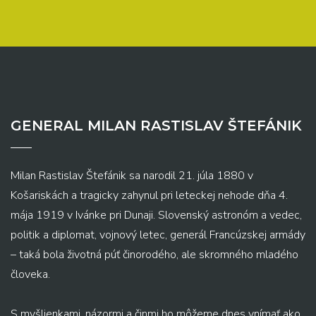
GENERAL MILAN RASTISLAV ŠTEFÁNIK
Milan Rastislav Štefánik sa narodil 21. júla 1880 v
Košariskách a tragicky zahynul pri leteckej nehode dňa 4.
mája 1919 v Ivánke pri Dunaji. Slovenský astronóm a vedec,
politik a diplomat, vojnový letec, generál Francúzskej armády
– taká bola životná púť činorodého, ale skromného mladého
človeka.
S myšlienkami, názormi a činmi ho môžeme dnes vnímať ako