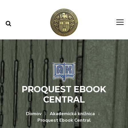
Rovno na obsah
Rovno na menu
PROQUEST EBOOK
CENTRAL
Domov
Akademická knižnica
Proquest Ebook Central