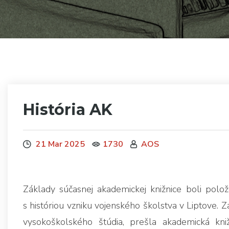
História AK
21 Mar 2025
1730
AOS
Základy súčasnej akademickej knižnice boli pol
s históriou vzniku vojenského školstva v Liptove. Z
vysokoškolského štúdia, prešla akademická kni