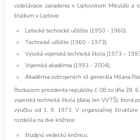
vzdelávacie zariadenia v Liptovskom Mikuláši a i
štúdium v Liptove:
Letecké technické učilište (1950 - 1960),
Technické učilište (1960 - 1973),
Vysoká vojenská technická škola (1973 – 1993
Vojenská akadémia (1993 - 2004),
Akadémia ozbrojených síl generála Milana Ras
Rozkazom prezidenta republiky č. 08 zo dňa 28. 6
vojenská technická škola (ďalej len VVTŠ), ktorá 
výučbu od 1. 9. 1973. V organizačnej štruktúre z
rozdelila na dve knižnice:
študijnú vedeckú knižnicu,