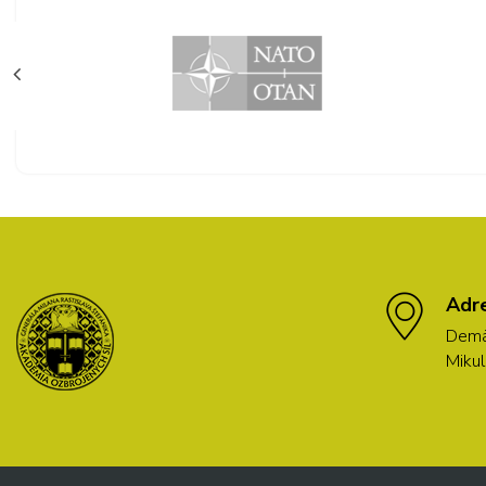
Adr
Demä
Mikul