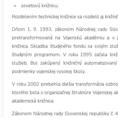
osvetovú knižnicu.
Rozdelením technickej knižnice sa rozdelil aj knižni
Dňom 1. 9. 1993, zákonom Národnej rady Slove
pretransformovaná na Vojenskú akadémiu a v je
knižnica. Skladba študijného fondu sa svojím zlo
študijným programom. V roku 1995 začala knižni
služieb. Bol zakúpený knižničný automatizovan
podmienky vojenskej vysokej školy.
V roku 2002 prebehla ďalšia transformácia ozbroj
ktorého bola v organizačnej štruktúre Vojenskej a
akademická knižnica.
Zákonom Národnej rady Slovenskej republiky č. 4