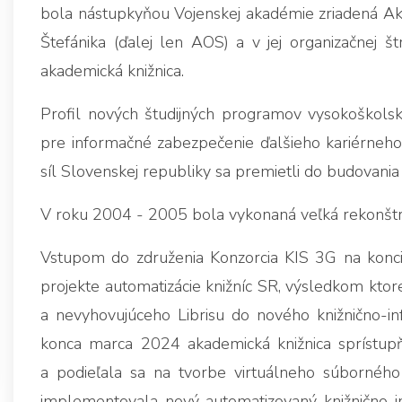
bola nástupkyňou Vojenskej akadémie zriadená Aka
Štefánika (ďalej len AOS) a v jej organizačnej š
akademická knižnica.
Profil nových študijných programov vysokoškols
pre informačné zabezpečenie ďalšieho kariérneho
síl Slovenskej republiky sa premietli do budovania
V roku 2004 - 2005 bola vykonaná veľká rekonštru
Vstupom do združenia Konzorcia KIS 3G na konci 
projekte automatizácie knižníc SR, výsledkom ktor
a nevyhovujúceho Librisu do nového knižnično
konca marca 2024 akademická knižnica sprístupňo
a podieľala sa na tvorbe virtuálneho súborného
implementovala nový automatizovaný knižnično-i