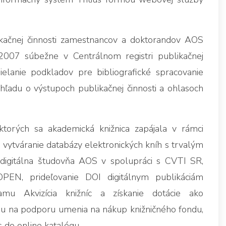
ikačnej činnosti zamestnancov a doktorandov AOS
007 súbežne v Centrálnom registri publikačnej
ielanie podkladov pre bibliografické spracovanie
ľadu o výstupoch publikačnej činnosti a ohlasoch
ktorých sa akademická knižnica zapájala v rámci
 vytváranie databázy elektronických kníh s trvalým
digitálna študovňa AOS v spolupráci s CVTI SR,
DOPEN, prideľovanie DOI digitálnym publikáciám
mu Akvizícia knižníc a získanie dotácie ako
u na podporu umenia na nákup knižničného fondu,
 do online katalógu.