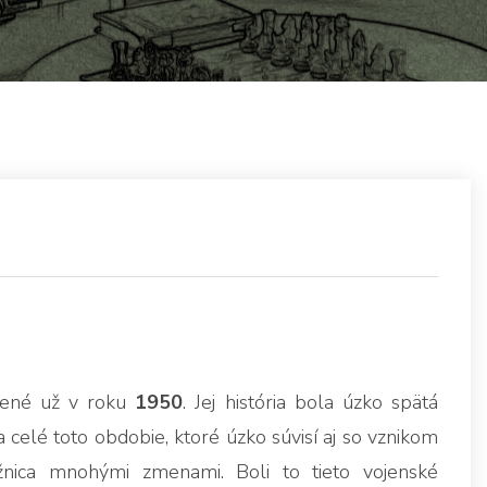
ožené už v roku
1950
. Jej história bola úzko spätá
a celé toto obdobie, ktoré úzko súvisí aj so vznikom
žnica mnohými zmenami. Boli to tieto vojenské