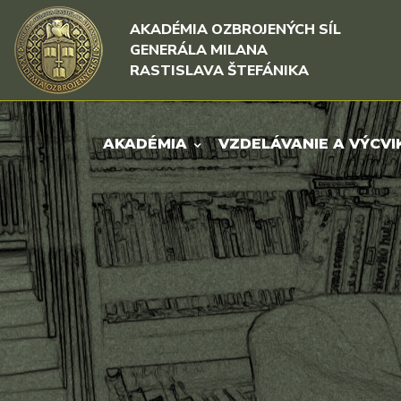
Rovno na obsah
Rovno na menu
AKADÉMIA OZBROJENÝCH SÍL
GENERÁLA MILANA
RASTISLAVA ŠTEFÁNIKA
AKADÉMIA
VZDELÁVANIE A VÝCVI