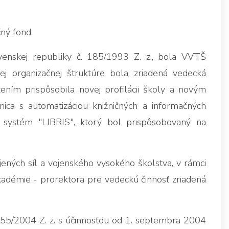
čný fond.
nskej republiky č. 185/1993 Z. z., bola VVTŠ
j organizačnej štruktúre bola zriadená vedecká
žením prispôsobila novej profilácii školy a novým
ca s automatizáciou knižničných a informačných
ý systém "LIBRIS", ktorý bol prispôsobovaný na
ených síl a vojenského vysokého školstva, v rámci
kadémie - prorektora pre vedeckú činnosť zriadená
55/2004 Z. z. s účinnosťou od 1. septembra 2004