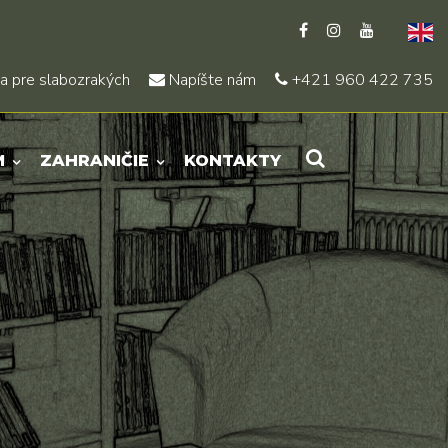
a pre slabozrakých
Napíšte nám
+421 960 422 735
M
ZAHRANIČIE
KONTAKTY