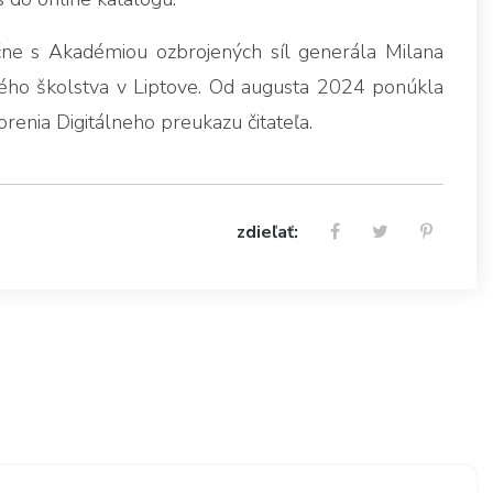
čne s Akadémiou ozbrojených síl generála Milana
kého školstva v Liptove. Od augusta 2024 ponúkla
renia Digitálneho preukazu čitateľa.
zdieľať: