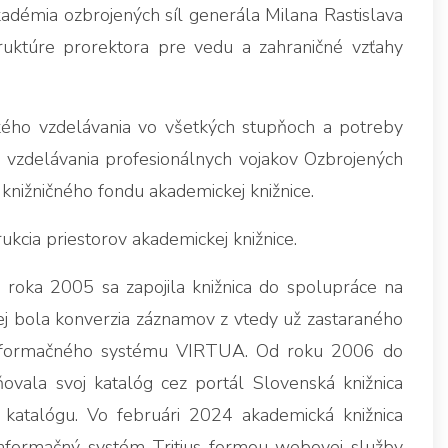
démia ozbrojených síl generála Milana Rastislava
truktúre prorektora pre vedu a zahraničné vzťahy
kého vzdelávania vo všetkých stupňoch a potreby
 vzdelávania profesionálnych vojakov Ozbrojených
 knižničného fondu akademickej knižnice.
kcia priestorov akademickej knižnice.
roka 2005 sa zapojila knižnica do spolupráce na
ej bola konverzia záznamov z vtedy už zastaraného
-informačného systému VIRTUA. Od roku 2006 do
vala svoj katalóg cez portál Slovenská knižnica
 katalógu. Vo februári 2024 akademická knižnica
nformačný systém Tritius formou webovej služby