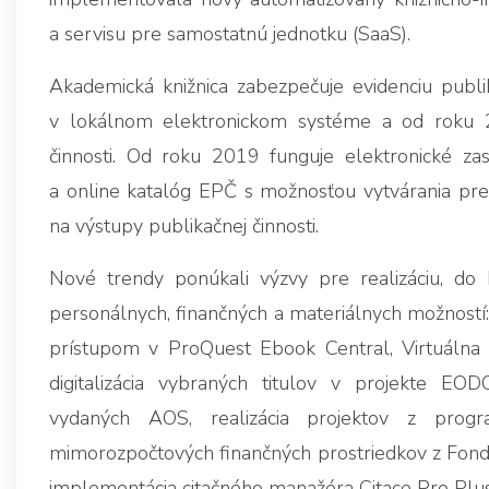
a servisu pre samostatnú jednotku (SaaS).
Akademická knižnica zabezpečuje evidenciu publ
v lokálnom elektronickom systéme a od roku 2
činnosti. Od roku 2019 funguje elektronické zas
a online katalóg EPČ s možnosťou vytvárania preh
na výstupy publikačnej činnosti.
Nové trendy ponúkali výzvy pre realizáciu, do 
personálnych, finančných a materiálnych možností:
prístupom v ProQuest Ebook Central, Virtuálna 
digitalizácia vybraných titulov v projekte EO
vydaných AOS, realizácia projektov z progra
mimorozpočtových finančných prostriedkov z Fond
implementácia citačného manažéra Citace Pro Plus