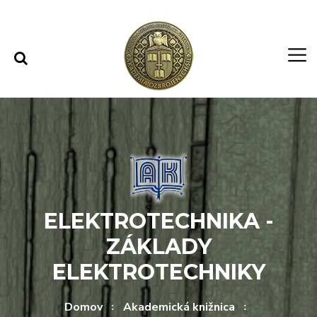
Rovno na obsah
Rovno na menu
ELEKTROTECHNIKA -
ZÁKLADY
ELEKTROTECHNIKY
Domov
Akademická knižnica