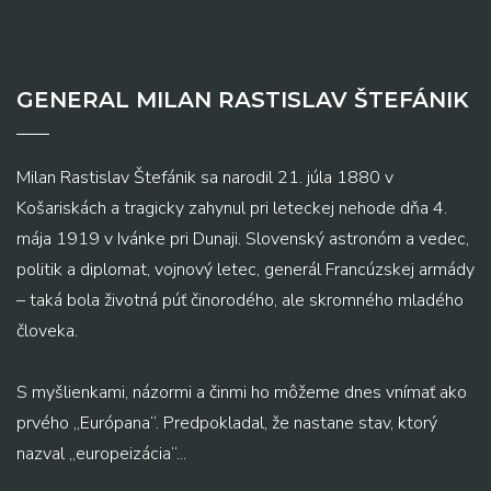
GENERAL MILAN RASTISLAV ŠTEFÁNIK
Milan Rastislav Štefánik sa narodil 21. júla 1880 v
Košariskách a tragicky zahynul pri leteckej nehode dňa 4.
mája 1919 v Ivánke pri Dunaji. Slovenský astronóm a vedec,
politik a diplomat, vojnový letec, generál Francúzskej armády
– taká bola životná púť činorodého, ale skromného mladého
človeka.
S myšlienkami, názormi a činmi ho môžeme dnes vnímať ako
prvého „Európana“. Predpokladal, že nastane stav, ktorý
nazval „europeizácia“...