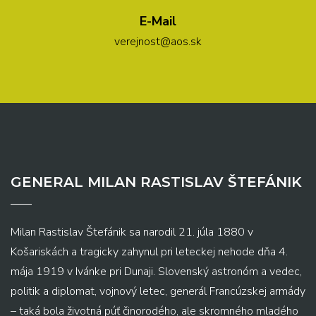
E-Mail
verejnost@aos.sk
GENERAL MILAN RASTISLAV ŠTEFÁNIK
Milan Rastislav Štefánik sa narodil 21. júla 1880 v
Košariskách a tragicky zahynul pri leteckej nehode dňa 4.
mája 1919 v Ivánke pri Dunaji. Slovenský astronóm a vedec,
politik a diplomat, vojnový letec, generál Francúzskej armády
– taká bola životná púť činorodého, ale skromného mladého