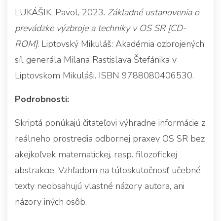
LUKÁŠIK, Pavol, 2023.
Základné ustanovenia o
prevádzke výzbroje a techniky v OS SR [CD-
ROM]
. Liptovský Mikuláš: Akadémia ozbrojených
síl generála Milana Rastislava Štefánika v
Liptovskom Mikuláši. ISBN 9788080406530.
Podrobnosti:
Skriptá ponúkajú čitateľovi výhradne informácie z
reálneho prostredia odbornej praxev OS SR bez
akejkoľvek matematickej, resp. filozofickej
abstrakcie. Vzhľadom na tútoskutočnosť učebné
texty neobsahujú vlastné názory autora, ani
názory iných osôb.