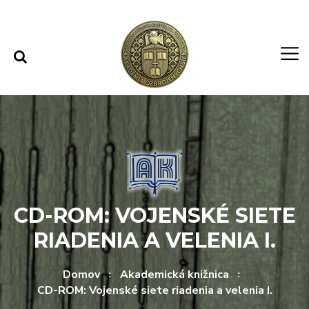
Rovno na obsah
Rovno na menu
CD-ROM: VOJENSKÉ SIETE
RIADENIA A VELENIA I.
Domov
Akademická knižnica
CD-ROM: Vojenské siete riadenia a velenia I.