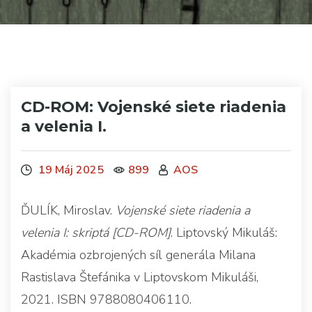
CD-ROM: Vojenské siete riadenia
a velenia I.
19 Máj 2025
899
AOS
ĎULÍK, Miroslav.
Vojenské siete riadenia a
velenia I: skriptá [CD-ROM]
. Liptovský Mikuláš:
Akadémia ozbrojených síl generála Milana
Rastislava Štefánika v Liptovskom Mikuláši,
2021. ISBN 9788080406110.