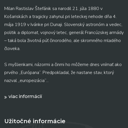
Milan Rastislav Štefánik sa narodil 21. júla 1880 v
Košariskách a tragicky zahynul pri leteckej nehode dňa 4.
mája 1919 v Ivánke pri Dunaji. Slovenský astronóm a vedec,
politik a diplomat, vojnový letec, generál Francúzskej armády
– taká bola životná púť činorodého, ale skromného mladého
človeka.
S myšlienkami, názormi a činmi ho môžeme dnes vnímať ako
prvého „Európana“. Predpokladal, že nastane stav, ktorý
nazval „europeizácia“...
viac informácií
Užitočné informácie