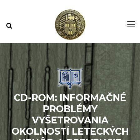
Rovno na obsah
Rovno na menu
CD-ROM: INFORMAČNÉ
PROBLÉMY
VYŠETROVANIA
OKOLNOSTÍ LETECKÝCH