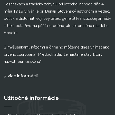
Košariskách a tragicky zahynul pri leteckej nehode dňa 4.
mája 1919 v Ivánke pri Dunaji. Slovenský astronóm a vedec,
politik a diplomat, vojnový letec, generál Francúzskej armády
– taká bola životná púť činorodého, ale skromného mladého
človeka.
S myšlienkami, názormi a činmi ho môžeme dnes vnímať ako
prvého „Európana“. Predpokladal, že nastane stav, ktorý
nazval „europeizácia“...
viac informácií
Užitočné informácie