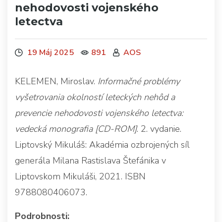
nehodovosti vojenského
letectva
19 Máj 2025
891
AOS
KELEMEN, Miroslav.
Informačné problémy
vyšetrovania okolností leteckých nehôd a
prevencie nehodovosti vojenského letectva:
vedecká monografia [CD-ROM]
. 2. vydanie.
Liptovský Mikuláš: Akadémia ozbrojených síl
generála Milana Rastislava Štefánika v
Liptovskom Mikuláši, 2021. ISBN
9788080406073.
Podrobnosti: