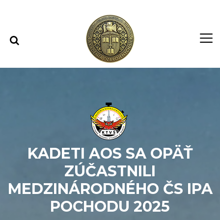
Rovno na obsah
Rovno na menu
KADETI AOS SA OPÄŤ
ZÚČASTNILI
MEDZINÁRODNÉHO ČS IPA
POCHODU 2025