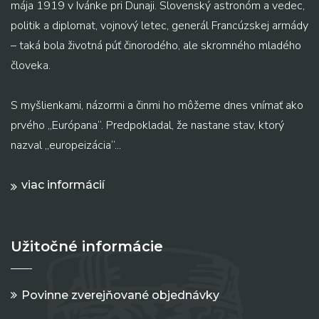
mája 1919 v Ivánke pri Dunaji. Slovenský astronóm a vedec,
politik a diplomat, vojnový letec, generál Francúzskej armády
– taká bola životná púť činorodého, ale skromného mladého
človeka.
S myšlienkami, názormi a činmi ho môžeme dnes vnímať ako
prvého „Európana“. Predpokladal, že nastane stav, ktorý
nazval „europeizácia“...
viac informácií
Užitočné informácie
Povinne zverejňované objednávky