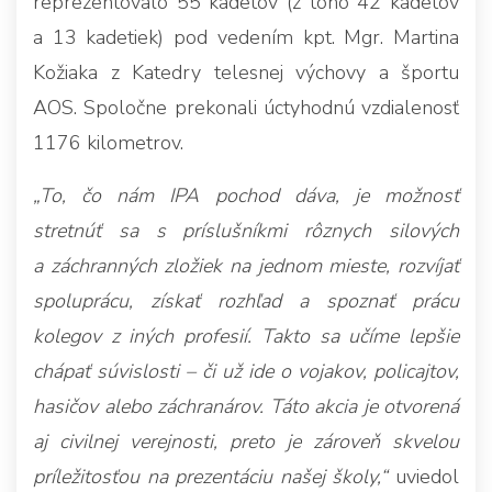
reprezentovalo 55 kadetov (z toho 42 kadetov
a 13 kadetiek) pod vedením kpt. Mgr. Martina
Kožiaka z Katedry telesnej výchovy a športu
AOS. Spoločne prekonali úctyhodnú vzdialenosť
1176 kilometrov.
„To, čo nám IPA pochod dáva, je možnosť
stretnúť sa s príslušníkmi rôznych silových
a záchranných zložiek na jednom mieste, rozvíjať
spoluprácu, získať rozhľad a spoznať prácu
kolegov z iných profesií. Takto sa učíme lepšie
chápať súvislosti – či už ide o vojakov, policajtov,
hasičov alebo záchranárov. Táto akcia je otvorená
aj civilnej verejnosti, preto je zároveň skvelou
príležitosťou na prezentáciu našej školy,“
uviedol