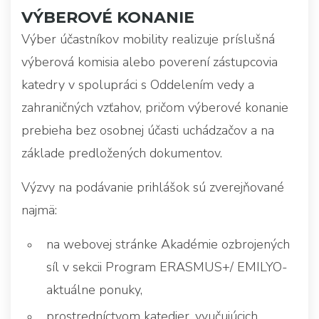
VÝBEROVÉ KONANIE
Výber účastníkov mobility realizuje príslušná
výberová komisia alebo poverení zástupcovia
katedry v spolupráci s Oddelením vedy a
zahraničných vzťahov, pričom výberové konanie
prebieha bez osobnej účasti uchádzačov a na
základe predložených dokumentov.
Výzvy na podávanie prihlášok sú zverejňované
najmä:
na webovej stránke Akadémie ozbrojených
síl v sekcii Program ERASMUS+/ EMILYO-
aktuálne ponuky,
prostredníctvom katedier, vyučujúcich