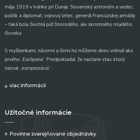
mája 1919 v Ivánke pri Dunaji. Slovenský astronóm a vedec,
politik a diplomat, vojnový letec, generál Francúzskej armády
– taká bola životná púť činorodého, ale skromného mladého
človeka.
S myšlienkami, názormi a činmi ho môžeme dnes vnímať ako
prvého „Európana“. Predpokladal, že nastane stav, ktorý
nazval „europeizácia“...
viac informácií
Užitočné informácie
Povinne zverejňované objednávky