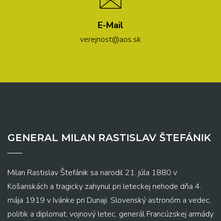
E-Mail
verejnost@aos.sk
GENERAL MILAN RASTISLAV ŠTEFÁNIK
Milan Rastislav Štefánik sa narodil 21. júla 1880 v
Košariskách a tragicky zahynul pri leteckej nehode dňa 4.
mája 1919 v Ivánke pri Dunaji. Slovenský astronóm a vedec,
politik a diplomat, vojnový letec, generál Francúzskej armády