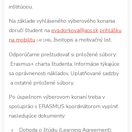
inštitúciou.
Na základe vyhláseného výberového konania
doručí študent na
eva.dorkova@aos.sk
prihlášku
na mobilitu
, životopis a motivačný list.
(.rtf 1MB)
Odporúčame preštudovať si priložené súbory:
Erasmus+ charta študenta, Informácie týkajúce
sa oprávnenosti nákladov, Uplatňované sadzby
a ostatné priložené súbory.
Po úspešnom výberovom konaní treba v
spolupráci s ERASMUS koordinátorom vyplniť
nasledujúce dokumenty:
Dohoda o štúdiu (Learning Agreement):