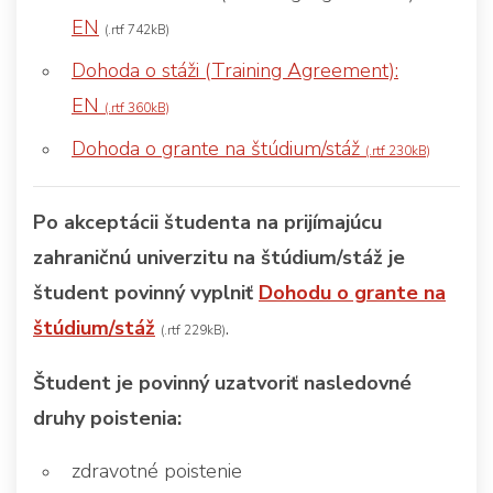
EN
(.rtf 742kB)
Dohoda o stáži (Training Agreement):
EN
(.rtf 360kB)
Dohoda o grante na štúdium/stáž
(.rtf 230kB)
Po akceptácii študenta na prijímajúcu
zahraničnú univerzitu na štúdium/stáž je
študent povinný vyplniť
Dohodu o grante na
štúdium/stáž
.
(.rtf 229kB)
Študent je povinný uzatvoriť nasledovné
druhy poistenia:
zdravotné poistenie