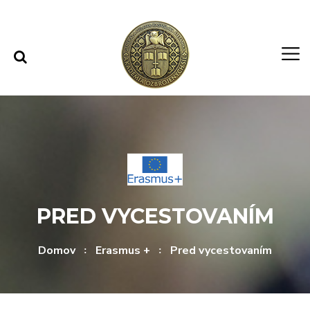
Rovno na obsah
Rovno na menu
PRED VYCESTOVANÍM
Domov
Erasmus +
Pred vycestovaním