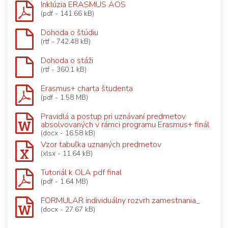
Inklúzia ERASMUS AOS
(pdf - 141.66 kB)
Dohoda o štúdiu
(rtf - 742.48 kB)
Dohoda o stáži
(rtf - 360.1 kB)
Erasmus+ charta študenta
(pdf - 1.58 MB)
Pravidlá a postup pri uznávaní predmetov
absolvovaných v rámci programu Erasmus+ finál
(docx - 16.58 kB)
Vzor tabuľka uznaných predmetov
(xlsx - 11.64 kB)
Tutoriál k OLA pdf final
(pdf - 1.64 MB)
FORMULÁR individuálny rozvrh zamestnania_
(docx - 27.67 kB)