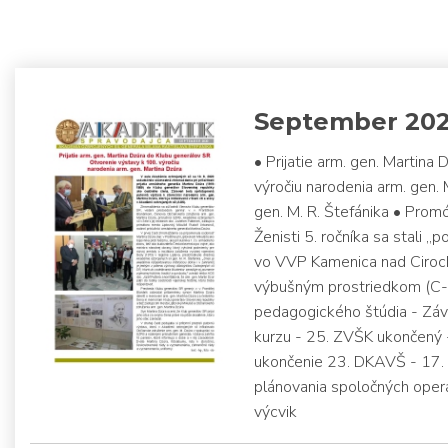
September 20
• Prijatie arm. gen. Martina
výročiu narodenia arm. gen.
gen. M. R. Štefánika • Prom
Ženisti 5. ročníka sa stali 
vo VVP Kamenica nad Cirocho
výbušným prostriedkom (C-I
pedagogického štúdia - Záv
kurzu - 25. ZVŠK ukončený -
ukončenie 23. DKAVŠ - 17. v
plánovania spoločných oper
výcvik