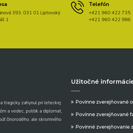
esa
Telefón
nová 393, 031 01 Liptovský
+421 960 422 735
áš 1
+421 960 422 986
Užitočné informáci
Povinne zverejňované 
a tragicky zahynul pri leteckej
m a vedec, politik a diplomat,
Povinne zverejňované f
 púť činorodého, ale skromného
Povinné zverejňovanie 