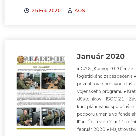
25 Feb 2020
AOS
Január 2020
• CAX „Konvoj 2020“ • 27. 
logistického zabezpečenia •
poznatkov o prejavoch faši
vojenského programu • Krát
dôstojníkov - ISOC 21 - Z
kurz plánovania spoločných 
podporu umenia vo fonde ak
II“ • „Čo ja viem?“ • 14. ro
február 2020 • Majstrovstv