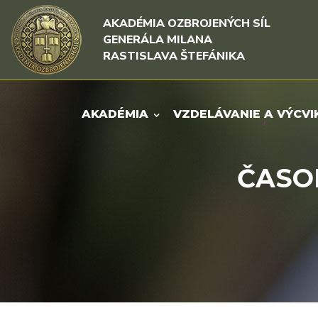
Rovno na obsah
Rovno na menu
AKADÉMIA OZBROJENÝCH SÍL
GENERÁLA MILANA
RASTISLAVA ŠTEFÁNIKA
AKADÉMIA
VZDELÁVANIE A VÝCVI
ČASOP