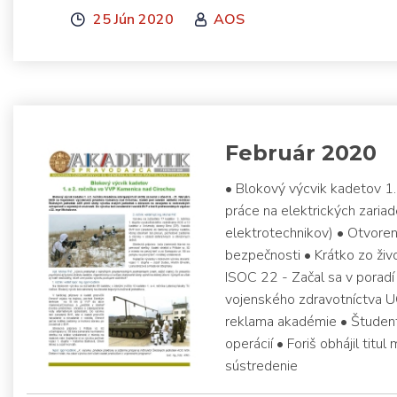
25 Jún 2020
AOS
Február 2020
• Blokový výcvik kadetov 1
práce na elektrických zariad
elektrotechnikov) • Otvore
bezpečnosti • Krátko zo ži
ISOC 22 - Začal sa v porad
vojenského zdravotníctva UO
reklama akadémie • Študen
operácií • Foriš obhájil ti
sústredenie