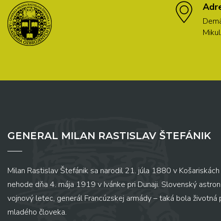
Adr
Demä
Mikul
GENERAL MILAN RASTISLAV ŠTEFÁNIK
Milan Rastislav Štefánik sa narodil 21. júla 1880 v Košariskách 
nehode dňa 4. mája 1919 v Ivánke pri Dunaji. Slovenský astronó
vojnový letec, generál Francúzskej armády – taká bola životná
mladého človeka.