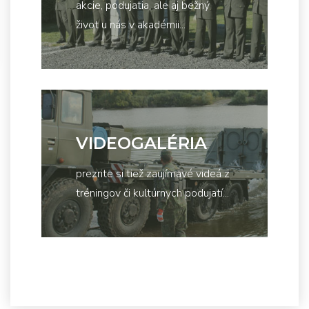
akcie, podujatia, ale aj bežný
život u nás v akadémii...
VIDEOGALÉRIA
prezrite si tiež zaujímavé videá z
tréningov či kultúrnych podujatí...