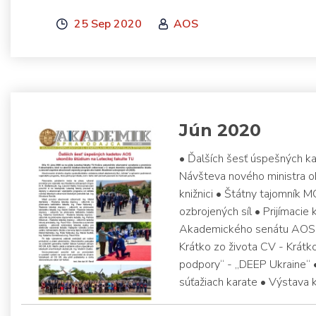
25 Sep 2020
AOS
Jún 2020
• Ďalších šesť úspešných k
Návšteva nového ministra o
knižnici • Štátny tajomník 
ozbrojených síl • Prijímaci
Akademického senátu AOS •
Krátko zo života CV - Krát
podpory“ - „DEEP Ukraine“ 
súťažiach karate • Výstava 