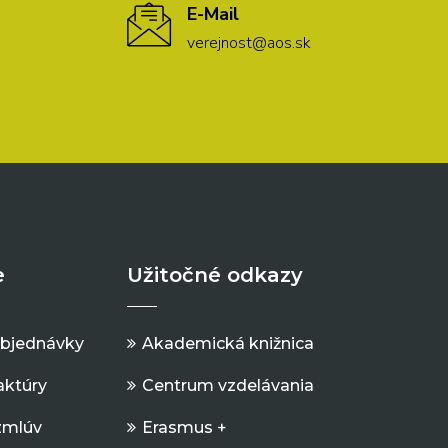
E-Mail
verejnost@aos.sk
e
Užitočné odkazy
objednávky
Akademická knižnica
aktúry
Centrum vzdelávania
zmlúv
Erasmus +