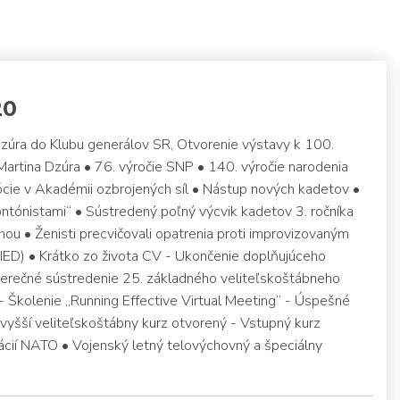
20
 Dzúra do Klubu generálov SR, Otvorenie výstavy k 100.
 Martina Dzúra • 76. výročie SNP • 140. výročie narodenia
ócie v Akadémii ozbrojených síl • Nástup nových kadetov •
„pontónistami“ • Sústredený poľný výcvik kadetov 3. ročníka
u • Ženisti precvičovali opatrenia proti improvizovaným
ED) • Krátko zo života CV - Ukončenie doplňujúceho
erečné sústredenie 25. základného veliteľskoštábneho
 Školenie „Running Effective Virtual Meeting“ - Úspešné
yšší veliteľskoštábny kurz otvorený - Vstupný kurz
ácií NATO • Vojenský letný telovýchovný a špeciálny