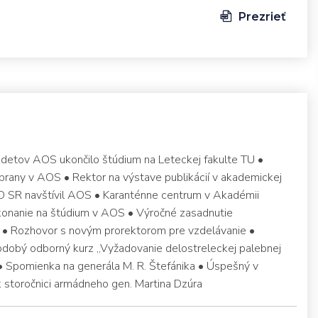
Prezrieť
adetov AOS ukončilo štúdium na Leteckej fakulte TU •
brany v AOS • Rektor na výstave publikácií v akademickej
MO SR navštívil AOS • Karanténne centrum v Akadémii
e konanie na štúdium v AOS • Výročné zasadnutie
 Rozhovor s novým prorektorom pre vzdelávanie •
kodobý odborný kurz „Vyžadovanie delostreleckej palebnej
• Spomienka na generála M. R. Štefánika • Úspešný v
k storočnici armádneho gen. Martina Dzúra