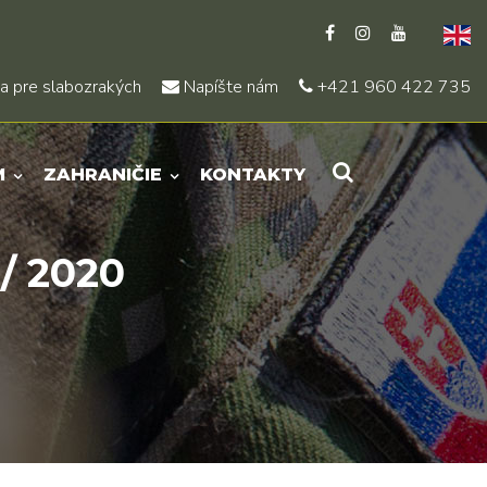
a pre slabozrakých
Napíšte nám
+421 960 422 735
M
ZAHRANIČIE
KONTAKTY
/ 2020