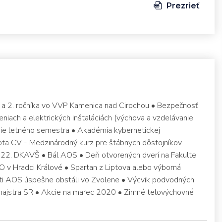
Prezrieť
. a 2. ročníka vo VVP Kamenica nad Cirochou • Bezpečnosť
eniach a elektrických inštaláciách (výchova a vzdelávanie
nie letného semestra • Akadémia kybernetickej
vota CV - Medzinárodný kurz pre štábnych dôstojníkov
í 22. DKAVŠ • Bál AOS • Deň otvorených dverí na Fakulte
 v Hradci Králové • Spartan z Liptova alebo výborná
ti AOS úspešne obstáli vo Zvolene • Výcvik podvodných
tul majstra SR • Akcie na marec 2020 • Zimné telovýchovné