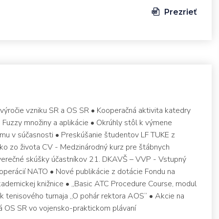
Prezrieť
výročie vzniku SR a OS SR • Kooperačná aktivita katedry
 Fuzzy množiny a aplikácie • Okrúhly stôl k výmene
zmu v súčasnosti • Preskúšanie študentov LF TUKE z
ko zo života CV - Medzinárodný kurz pre štábnych
áverečné skúšky účastníkov 21. DKAVŠ – VVP - Vstupný
operácií NATO • Nové publikácie z dotácie Fondu na
ademickej knižnice • „Basic ATC Procedure Course, modul
čník tenisového turnaja „O pohár rektora AOS“ • Akcie na
á OS SR vo vojensko-praktickom plávaní