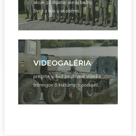
akcie, podujatia, ale aj bežný
život u nás v akadémii...
VIDEOGALÉRIA
prezrite si tiež zaujímavé videá z
tréningov či kultúrnych podujatí...