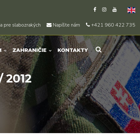
a pre slabozrakých
Napíšte nám
+421 960 422 735
M
ZAHRANIČIE
KONTAKTY
 2012