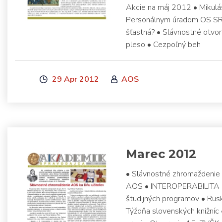
Akcie na máj 2012 • Mikulá
Personálnym úradom OS SR pr
šťastná? • Slávnostné otvor
pleso • Cezpoľný beh
29 Apr 2012
AOS
Marec 2012
• Slávnostné zhromaždenie
AOS • INTEROPERABILITA 20
študijných programov • Rus
Týždňa slovenských knižníc 