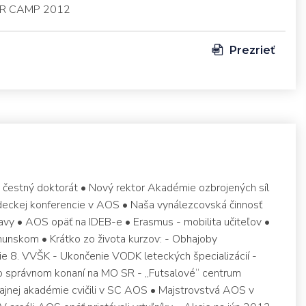
ER CAMP 2012
Prezrieť
 čestný doktorát • Nový rektor Akadémie ozbrojených síl
edeckej konferencie v AOS • Naša vynálezcovská činnosť
vy • AOS opäť na IDEB-e • Erasmus - mobilita učiteľov •
unskom • Krátko zo života kurzov: - Obhajoby
ie 8. VVŠK - Ukončenie VODK leteckých špecializácií -
o správnom konaní na MO SR - „Futsalové“ centrum
cajnej akadémie cvičili v SC AOS • Majstrovstvá AOS v