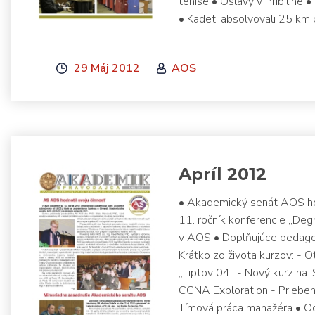
tenise • Oslavy v Pribiline 
• Kadeti absolvovali 25 km p
29 Máj 2012
AOS
Apríl 2012
• Akademický senát AOS hod
11. ročník konferencie „Deg
v AOS • Doplňujúce pedago
Krátko zo života kurzov: - 
„Liptov 04“ - Nový kurz na 
CCNA Exploration - Priebe
Tímová práca manažéra • Odb