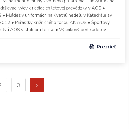
 - Manažment ochrany životného prostredia - Nový kurz na
držiavací výcvik riadiacich letovej prevádzky v AOS •
 • Mládež v uniformách na Kvetnú nedeľu v Katedrále sv.
l 2012 • Prírastky knižničného fondu AK AOS • Športový
vstvá AOS v stolnom tenise • Výcvikový deň kadetov
Prezrieť
2
3