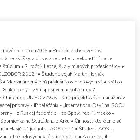
val nového rektora AOS • Promócie absolventov
trálne skúšky v Univerzite tretieho veku • Prijímacie
 štúdium • 7. ročník Letnej školy mladých profesionálov •
X „ZOBOR 2012“ • Študent, vojak Martin Horňák
• Medzinárodný deň príslušníkov mierových síl • Krátko
SOC 8 ukončený - 29 úspešných absolventov 7.
ik študentov UNIPO v AOS - Kurz projektových manažérov
esnej prípravy - IP telefónia - „International Day“ na ISOCu
 obrany - z Ruskej federácie - zo Spolk. rep. Nimecko •
Spomienka na Svätú Janu z Arku • Činnosti, ktoré „nie sú
hrad • Hasičská jednotka AOS druhá • Študenti AOS na
 • Letné telovýchovné sústredenie • Akcie na júl -