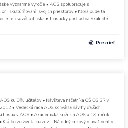
šske významné výročie • AOS spolupracuje s
i „skultúrňovaní“ svojich priestorov • Ktorá bude tá
enie tenisového ihriska • Turistický pochod na Skalnaté
Prezrieť
 AOS ku Dňu učiteľov • Návšteva náčelníka GŠ OS SR v
12 • Vedecká rada AOS schválila návrhy ďalších
kí hostia v AOS • Akademická knižnica AOS a 13. ročník
• Krátko zo života kurzov: - Národný krízový manažment v