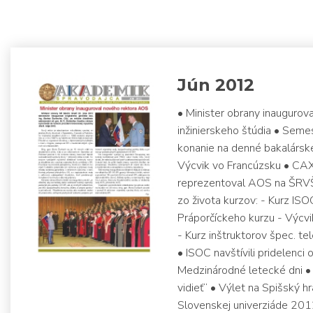
Jún 2012
• Minister obrany inauguro
inžinierskeho štúdia • Semes
konanie na denné bakalárske
Výcvik vo Francúzsku • CA
reprezentoval AOS na ŠRVŠ 
zo života kurzov: - Kurz I
Práporčíckeho kurzu - Výcv
- Kurz inštruktorov špec. tel
• ISOC navštívili pridelenci
Medzinárodné letecké dni • 
vidieť“ • Výlet na Spišský 
Slovenskej univerziáde 2012