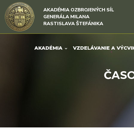
Rovno na obsah
Rovno na menu
AKADÉMIA OZBROJENÝCH SÍL
GENERÁLA MILANA
RASTISLAVA ŠTEFÁNIKA
AKADÉMIA
VZDELÁVANIE A VÝCVI
ČASO