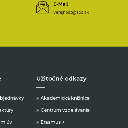
E-Mail
verejnost@aos.sk
e
Užitočné odkazy
objednávky
Akademická knižnica
aktúry
Centrum vzdelávania
zmlúv
Erasmus +