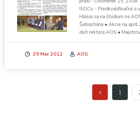
praxi - Otvorenie 15. ZVŠK
ISOCu - Predkvalifikačný a u
Hlásia sa na štúdium na AOS
Šebastiána • Akcie na aprí
deň rektora AOS • Majstro
29 Mar 2012
AOS
1