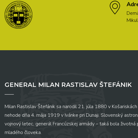
Adr
Demä
Mikul
GENERAL MILAN RASTISLAV ŠTEFÁNIK
Milan Rastislav Štefánik sa narodil 21. júla 1880 v Košariskách 
nehode dňa 4. mája 1919 v Ivánke pri Dunaji. Slovenský astronó
vojnový letec, generál Francúzskej armády – taká bola životná
mladého človeka.