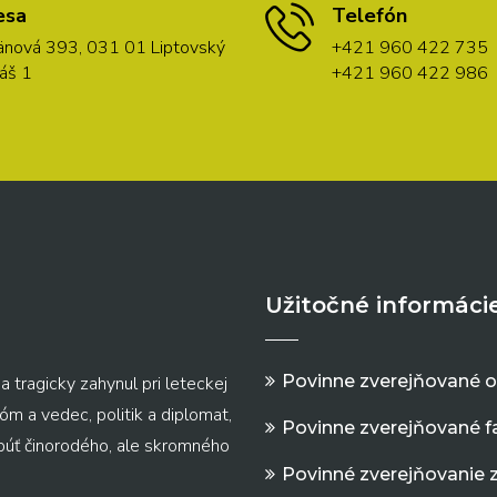
esa
Telefón
nová 393, 031 01 Liptovský
+421 960 422 735
áš 1
+421 960 422 986
Užitočné informáci
Povinne zverejňované 
a tragicky zahynul pri leteckej
m a vedec, politik a diplomat,
Povinne zverejňované f
 púť činorodého, ale skromného
Povinné zverejňovanie 