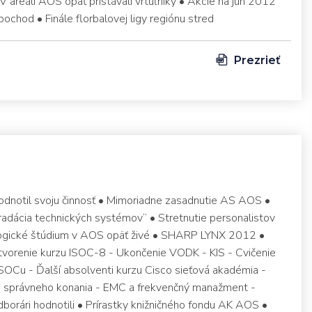
• V areáli AOS opäť pristávali vrtuľníky • Akcie na jún 2012
ochod • Finále florbalovej ligy regiónu stred
Prezrieť
notil svoju činnosť • Mimoriadne zasadnutie AS AOS •
radácia technických systémov“ • Stretnutie personalistov
gické štúdium v AOS opäť živé • SHARP LYNX 2012 •
Otvorenie kurzu ISOC-8 - Ukončenie VODK - KIS - Cvičenie
ISOCu - Ďalší absolventi kurzu Cisco sieťová akadémia -
h správneho konania - EMC a frekvenčný manažment -
orári hodnotili • Prírastky knižničného fondu AK AOS •