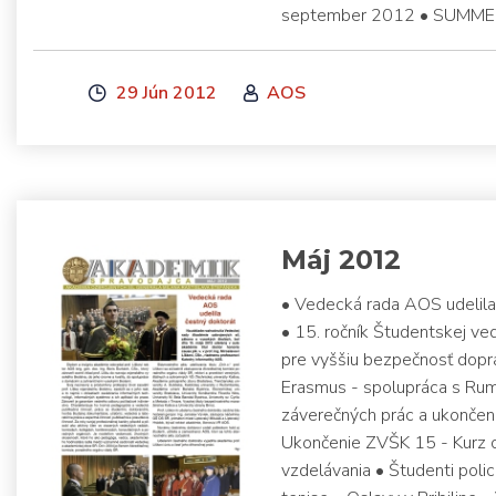
september 2012 • SUMM
29 Jún 2012
AOS
Máj 2012
• Vedecká rada AOS udelila
• 15. ročník Študentskej v
pre vyššiu bezpečnosť dopra
Erasmus - spolupráca s Rum
záverečných prác a ukončen
Ukončenie ZVŠK 15 - Kurz 
vzdelávania • Študenti poli